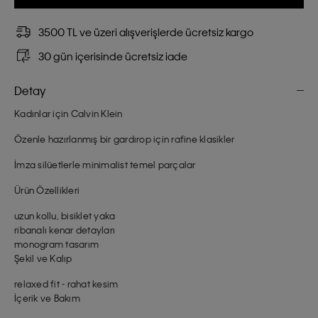
3500 TL ve üzeri alışverişlerde ücretsiz kargo
30 gün içerisinde ücretsiz iade
Detay
Kadınlar için Calvin Klein
Özenle hazırlanmış bir gardırop için rafine klasikler
İmza silüetlerle minimalist temel parçalar
Ürün Özellikleri
uzun kollu, bisiklet yaka
ribanalı kenar detayları
monogram tasarım
Şekil ve Kalıp
relaxed fit - rahat kesim
İçerik ve Bakım