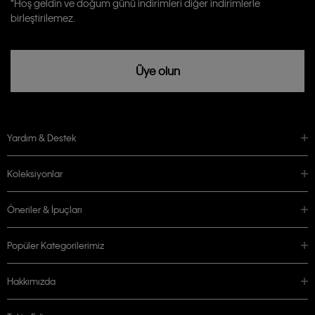
*Hoş geldin ve doğum günü indirimleri diğer indirimlerle
rızam vardır
birleştirilemez.
Üye olun
Yardım & Destek
Koleksiyonlar
Öneriler & İpuçları
Popüler Kategorilerimiz
Hakkımızda