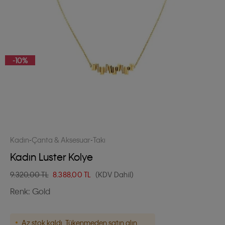
-10%
Kadın
Çanta & Aksesuar
Takı
Kadın Luster Kolye
9.320,00 TL
8.388,00
TL
(KDV Dahil)
Renk:
Gold
Az stok kaldı. Tükenmeden satın alın.