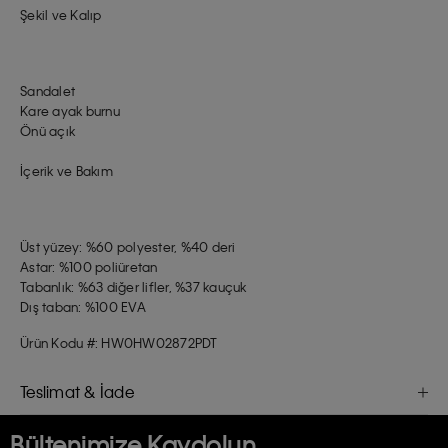
Şekil ve Kalıp
Sandalet
Kare ayak burnu
Önü açık
İçerik ve Bakım
Üst yüzey: %60 polyester, %40 deri
Astar: %100 poliüretan
Tabanlık: %63 diğer lifler, %37 kauçuk
Dış taban: %100 EVA
Ürün Kodu #: HW0HW02872PDT
Teslimat & İade
Bültenimize Kaydolun