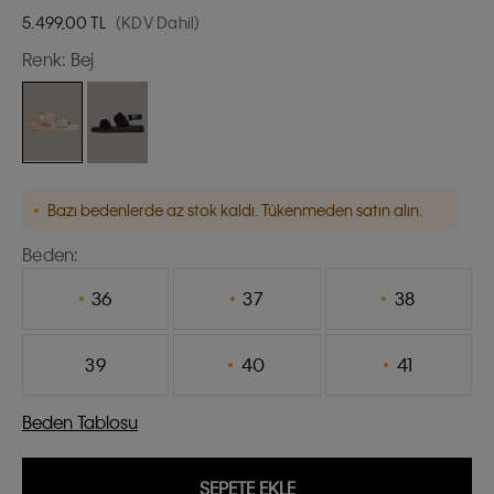
5.499,00
TL
(KDV Dahil)
Renk:
Bej
Bazı bedenlerde az stok kaldı. Tükenmeden satın alın.
Beden:
36
37
38
39
40
41
Beden Tablosu
SEPETE EKLE