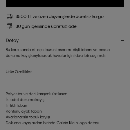
3500 TL ve üzeri alışverişlerde ücretsiz kargo
30 gün içerisinde ücretsiz iade
Detay
Bu kare sandalet, açık burun tasarımı; dişli tabanı ve casual
dokuma kayışlarıyla sıcak havalar için ideal bir seçimdir.
Ürün Özellikleri
Polyester ve deri karışımlı üst kısım
İki adet dokuma kayış
Tırtıklı taban
Konturlu ayak tabanı
Ayarlanabilir topuk kayışı
Dokuma kayışlardan birinde Calvin Klein logo detayı