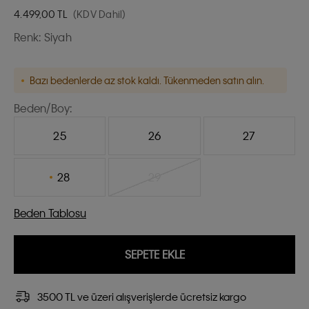
4.499,00
TL
(KDV Dahil)
Renk:
Siyah
Bazı bedenlerde az stok kaldı. Tükenmeden satın alın.
Beden/Boy:
25
26
27
28
29
Beden Tablosu
SEPETE EKLE
3500 TL ve üzeri alışverişlerde ücretsiz kargo