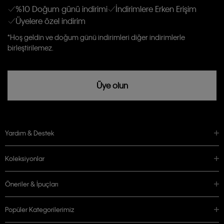
Kişiye özel ticari elektronik iletilerini almak için
Açık Onay
veriyorum.
%10 Doğum günü indirimi
İndirimlere Erken Erişim
Üyelere özel indirim
Aydınlatma Metni’ni
okuduğumu kabul ediyorum.
Calvin Klein tarafından kişisel verilerimin yurtdışına aktarılmasına açık
*Hoş geldin ve doğum günü indirimleri diğer indirimlerle
rızam vardır
birleştirilemez.
Üye olun
Yardım & Destek
Koleksiyonlar
Öneriler & İpuçları
Popüler Kategorilerimiz