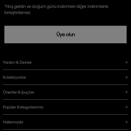
Calvin Klein tarafından kişisel verilerimin yurtdışına aktarılmasına açık
*Hoş geldin ve doğum günü indirimleri diğer indirimlerle
rızam vardır
birleştirilemez.
Üye olun
Yardım & Destek
Koleksiyonlar
Öneriler & İpuçları
Popüler Kategorilerimiz
Hakkımızda