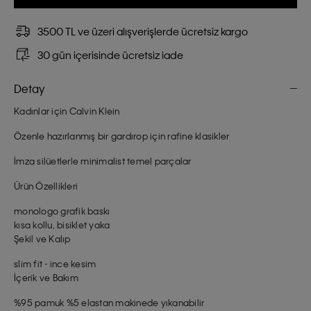
3500 TL ve üzeri alışverişlerde ücretsiz kargo
30 gün içerisinde ücretsiz iade
Detay
Kadınlar için Calvin Klein
Özenle hazırlanmış bir gardırop için rafine klasikler
İmza silüetlerle minimalist temel parçalar
Ürün Özellikleri
monologo grafik baskı
kısa kollu, bisiklet yaka
Şekil ve Kalıp
slim fit - ince kesim
İçerik ve Bakım
%95 pamuk %5 elastan makinede yıkanabilir