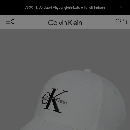
7500 TL Ve Üzeri Alışverişlerinizde 6 Taksit İmkanı