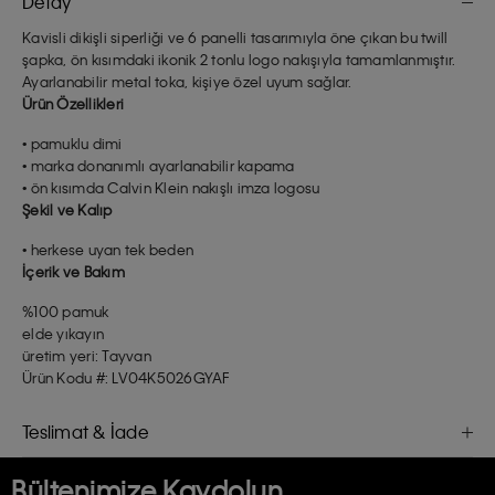
Detay
Kavisli dikişli siperliği ve 6 panelli tasarımıyla öne çıkan bu twill
şapka, ön kısımdaki ikonik 2 tonlu logo nakışıyla tamamlanmıştır.
Ayarlanabilir metal toka, kişiye özel uyum sağlar.
Ürün Özellikleri
• pamuklu dimi
• marka donanımlı ayarlanabilir kapama
• ön kısımda Calvin Klein nakışlı imza logosu
Şekil ve Kalıp
• herkese uyan tek beden
İçerik ve Bakım
%100 pamuk
elde yıkayın
üretim yeri: Tayvan
Ürün Kodu #: LV04K5026GYAF
Teslimat & İade
Bültenimize Kaydolun