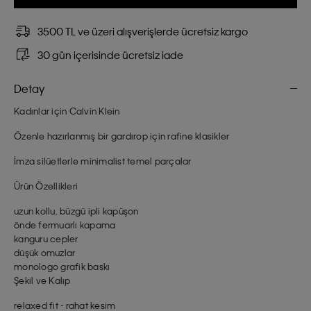
3500 TL ve üzeri alışverişlerde ücretsiz kargo
30 gün içerisinde ücretsiz iade
Detay
Kadınlar için Calvin Klein
Özenle hazırlanmış bir gardırop için rafine klasikler
İmza silüetlerle minimalist temel parçalar
Ürün Özellikleri
uzun kollu, büzgü ipli kapüşon
önde fermuarlı kapama
kanguru cepler
düşük omuzlar
monologo grafik baskı
Şekil ve Kalıp
relaxed fit - rahat kesim