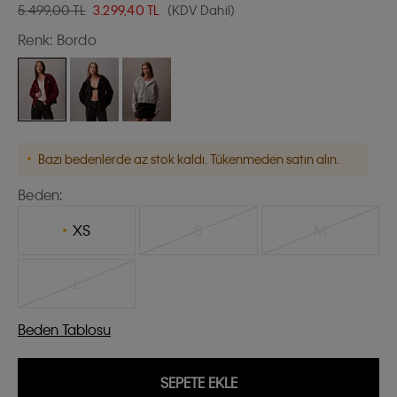
5.499,00 TL
3.299,40
TL
(KDV Dahil)
Renk:
Bordo
Bazı bedenlerde az stok kaldı. Tükenmeden satın alın.
Beden:
XS
S
M
L
Beden Tablosu
SEPETE EKLE