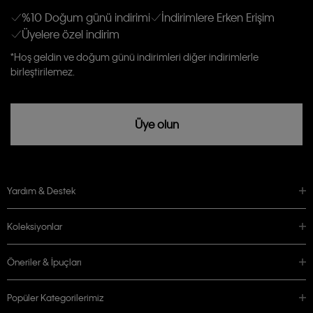
anlıyor ve kabul ediyorum.
Kişiye özel ticari elektronik iletilerini almak için
Açık Onay
veriyorum.
%10 Doğum günü indirimi
İndirimlere Erken Erişim
Üyelere özel indirim
Aydınlatma Metni’ni
okuduğumu kabul ediyorum.
Calvin Klein tarafından kişisel verilerimin yurtdışına aktarılmasına açık
*Hoş geldin ve doğum günü indirimleri diğer indirimlerle
rızam vardır
birleştirilemez.
Üye olun
Yardım & Destek
Koleksiyonlar
Öneriler & İpuçları
Popüler Kategorilerimiz