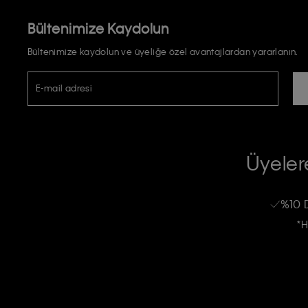
Bültenimize Kaydolun
Bültenimize kaydolun ve üyeliğe özel avantajlardan yararlanın.
E-mail adresi
TİCARİ ELEKTRONİK İLETİ GÖNDERİLMESİ HUSUSUNDA KİŞİSEL VE
RIZA VE ONAY METNİ
Üyelere
Calvin Klein e-bültenine abone olarak, kişisel verilerimin Calvin Klein tarafı
kampanyalarla alakalı her türlü iletişim yoluyla; E-mail ve SMS dahil olmak üze
%10 
Erkek
Kadın
Çocuk
işleneceğini anlıyor ve kabul ediyorum.
*H
Kişiye özel ticari elektronik iletilerini almak için
Açık Onay
veriyorum.
Aydınlatma Metni’ni
okuduğumu kabul ediyorum.
Calvin Klein tarafından kişisel verilerimin yurtdışına aktarılmasına açık 