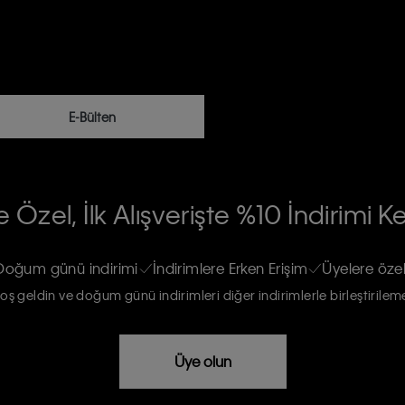
E-Bülten
RİLERİN İŞLENMESİ HAKKINDA AÇIK
 Özel, İlk Alışverişte %10 İndirimi K
na gönderileceğinin ve güncel ürün,
re haberdar edilip, kişisel verilerimin
Doğum günü indirimi
İndirimlere Erken Erişim
Üyelere özel
oş geldin ve doğum günü indirimleri diğer indirimlerle birleştirilem
rızam vardır
Üye olun