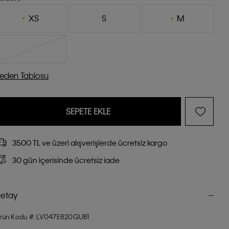
XS
S
M
L
eden Tablosu
SEPETE EKLE
3500 TL ve üzeri alışverişlerde ücretsiz kargo
30 gün içerisinde ücretsiz iade
etay
rün Kodu #: LV047E820GUB1