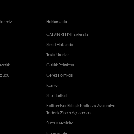
lerimiz
Hakkımızda
CALVIN KLEIN Hakkında
Şirket Hakkında
Taklit Ürünler
artlık
Gizlilik Politikası
zlüğü
Çerez Politikası
Kariyer
Site Haritasi
Kaliforniya, Birleşik Krallık ve Avustralya
Tedarik Zinciri Açıklaması
Sürdürülebilirlik
Kapsayıcılık