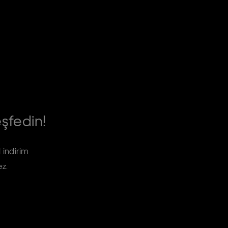
eşfedin!
 indirim
ez.