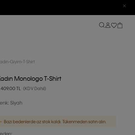
adın
Giyim
T-Shirt
adın Monologo T-Shirt
.409,00
TL
(KDV Dahil)
enk:
Siyah
Bazı bedenlerde az stok kaldı. Tükenmeden satın alın.
eden: