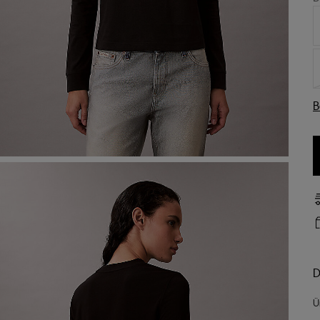
B
D
Ü