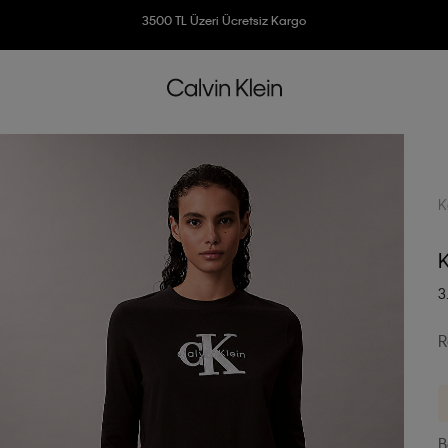
3500 TL Üzeri Ücretsiz Kargo
7500 TL Ve Üzeri Alışverişlerinizde 6 Taksit İmkanı
K
K
3
R
B