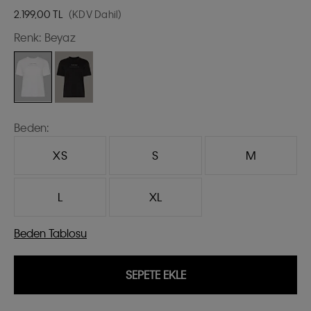
2.199,00
TL
(KDV Dahil)
Renk:
Beyaz
Beden:
XS
S
M
L
XL
Beden Tablosu
SEPETE EKLE