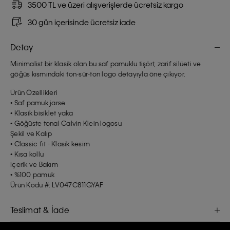
3500 TL ve üzeri alışverişlerde ücretsiz kargo
30 gün içerisinde ücretsiz iade
Detay
Minimalist bir klasik olan bu saf pamuklu tişört, zarif silüeti ve
göğüs kısmındaki ton-sür-ton logo detayıyla öne çıkıyor.
Ürün Özellikleri
• Saf pamuk jarse
• Klasik bisiklet yaka
• Göğüste tonal Calvin Klein logosu
Şekil ve Kalıp
• Classic fit - Klasik kesim
• Kısa kollu
İçerik ve Bakım
• %100 pamuk
Ürün Kodu #: LV047C811GYAF
Teslimat & İade