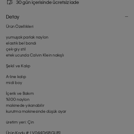
30 gün içerisinde ücretsiz iade
Detay
Ürün Özellikleri
yumuşak parlak naylon
elastik bel bandı
çek-giy stil
etek ucunda Calvin Klein nakışlı
Şekil ve Kalıp
A-line kalıp
midi boy
İçerik ve Bakım
%100 naylon
makinede yıkanabilir
kurutma makinesinde düşük ayar
üretim yeri: Çin
Ürün Kodu #: LV044D618GUB1