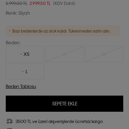
5.999,00 TL
2.999,50
TL
(KDV Dahil)
Renk:
Siyah
Bazı bedenlerde az stok kaldı. Tükenmeden satın alın.
Beden:
XS
S
M
L
Beden Tablosu
SEPETE EKLE
3500 TL ve üzeri alışverişlerde ücretsiz kargo