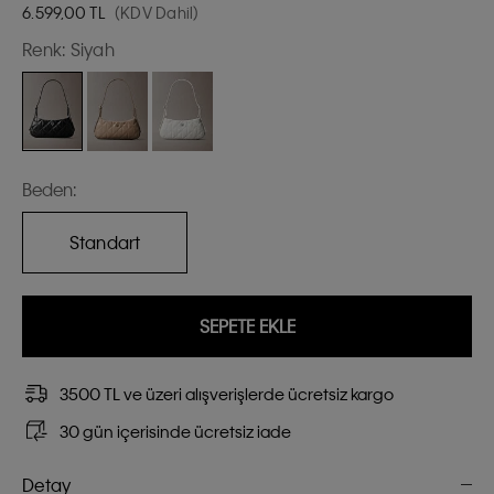
6.599,00
TL
(KDV Dahil)
Renk:
Siyah
Beden:
Standart
SEPETE EKLE
3500 TL ve üzeri alışverişlerde ücretsiz kargo
30 gün içerisinde ücretsiz iade
Detay