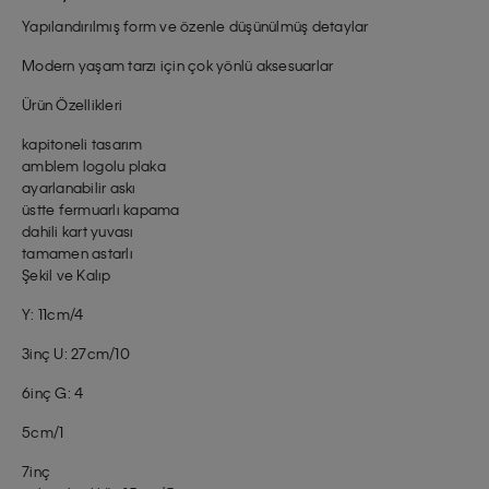
Yapılandırılmış form ve özenle düşünülmüş detaylar
Modern yaşam tarzı için çok yönlü aksesuarlar
Ürün Özellikleri
kapitoneli tasarım
amblem logolu plaka
ayarlanabilir askı
üstte fermuarlı kapama
dahili kart yuvası
tamamen astarlı
Şekil ve Kalıp
Y: 11cm/4
3inç U: 27cm/10
6inç G: 4
5cm/1
7inç