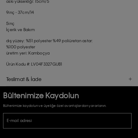
askı yüksekliği: 15cm/5
9inç - 37cm/14
5inç
İçerik ve Bakım
dış yüzey: %51 polyester %49 poliüretan astar:
%100 polyester
üretim yeri: Kamboçya
Ürün Kodu #: LV04F3327GUB1
Teslimat & İade
Bültenimize Kaydolun
Bültenimize kaydolun ve üyeliğe özel avantajlardan yararlanın.
E-mail adresi