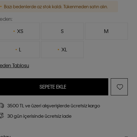
Bazı bedenlerde az stok kaldı. Tükenmeden satın alın.
eden:
XS
S
M
L
XL
eden Tablosu
SEPETE EKLE
3500 TL ve üzeri alışverişlerde ücretsiz kargo
30 gün içerisinde ücretsiz iade
etay