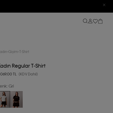
adın
Giyim
T-Shirt
adın Regular T-Shirt
.069,00
TL
(KDV Dahil)
enk:
Gri