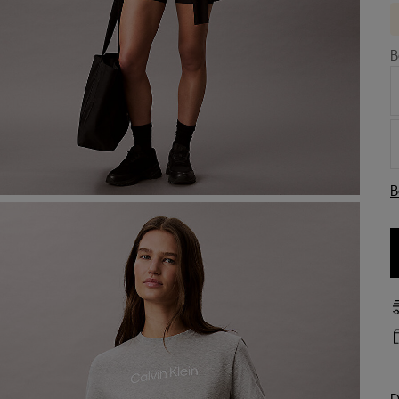
B
B
D