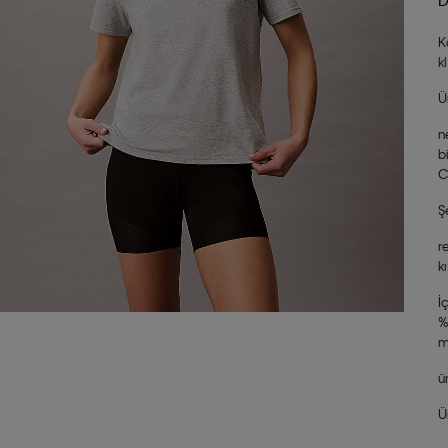
K
k
Ü
n
b
C
Ş
r
k
İ
%
m
ü
Ü