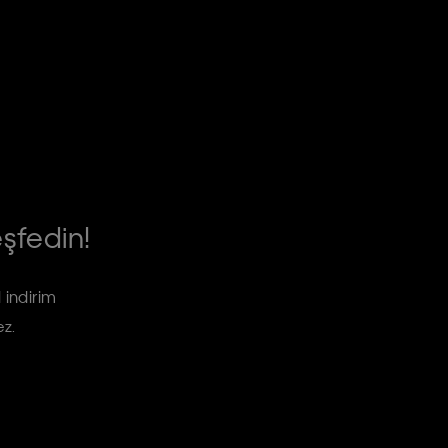
eşfedin!
 indirim
ez.