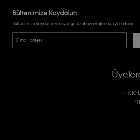
Bültenimize Kaydolun
Bültenimize kaydolun ve üyeliğe özel avantajlardan yararlanın.
E-mail adresi
TİCARİ ELEKTRONİK İLETİ GÖNDERİLMESİ HUSUSUNDA KİŞİSEL VE
RIZA VE ONAY METNİ
Üyelere
Calvin Klein e-bültenine abone olarak, kişisel verilerimin Calvin Klein tarafı
kampanyalarla alakalı her türlü iletişim yoluyla; E-mail ve SMS dahil olmak üze
%10 
Erkek
Kadın
Çocuk
işleneceğini anlıyor ve kabul ediyorum.
*H
Kişiye özel ticari elektronik iletilerini almak için
Açık Onay
veriyorum.
Aydınlatma Metni’ni
okuduğumu kabul ediyorum.
Calvin Klein tarafından kişisel verilerimin yurtdışına aktarılmasına açık 