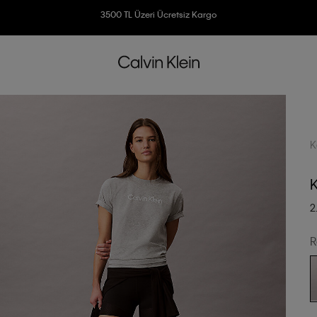
3500 TL Üzeri Ücretsiz Kargo
7500 TL Ve Üzeri Alışverişlerinizde 6 Taksit İmkanı
K
K
2
R