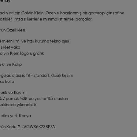
adınlar için Calvin Klein. Özenle hazırlanmış bir gardırop için rafine
lasikler. İmza silüetlerle minimalist temel parçalar.
rün Özellikleri
em emilimi ve hızlı kuruma teknolojisi
isiklet yaka
alvin Klein logolu grafik
ekil ve Kalıp
egular, classic fit - standart, klasik kesim
ısa kollu
çerik ve Bakım
57 pamuk %38 polyester %5 elastan
akinede yıkanabilir
retim yeri: Kenya
rün Kodu #: LVGWS6K238P7A