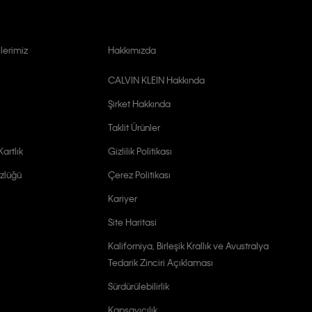
lerimiz
Hakkımızda
CALVIN KLEIN Hakkında
Şirket Hakkında
Taklit Ürünler
artlık
Gizlilik Politikası
zlüğü
Çerez Politikası
Kariyer
Site Haritasi
Kaliforniya, Birleşik Krallık ve Avustralya
Tedarik Zinciri Açıklaması
Sürdürülebilirlik
Kapsayıcılık