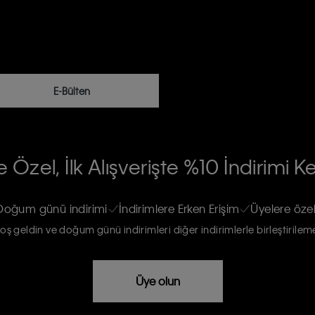
E-Bülten
RİLERİN İŞLENMESİ HAKKINDA AÇIK
 Özel, İlk Alışverişte %10 İndirimi K
na gönderileceğinin ve güncel ürün,
re haberdar edilip, kişisel verilerimin
Doğum günü indirimi
İndirimlere Erken Erişim
Üyelere özel
oş geldin ve doğum günü indirimleri diğer indirimlerle birleştirilem
rızam vardır
Üye olun