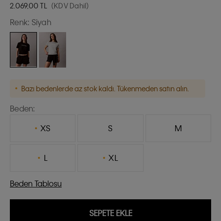
2.069,00
TL
(KDV Dahil)
Renk:
Siyah
Bazı bedenlerde az stok kaldı. Tükenmeden satın alın.
Beden:
XS
S
M
L
XL
Beden Tablosu
SEPETE EKLE