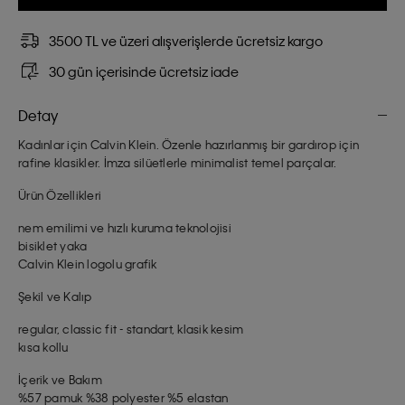
3500 TL ve üzeri alışverişlerde ücretsiz kargo
30 gün içerisinde ücretsiz iade
Detay
Kadınlar için Calvin Klein. Özenle hazırlanmış bir gardırop için
rafine klasikler. İmza silüetlerle minimalist temel parçalar.
Ürün Özellikleri
nem emilimi ve hızlı kuruma teknolojisi
bisiklet yaka
Calvin Klein logolu grafik
Şekil ve Kalıp
regular, classic fit - standart, klasik kesim
kısa kollu
İçerik ve Bakım
%57 pamuk %38 polyester %5 elastan