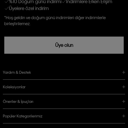
%10 Doğum günü indirimi
İndirimlere Erken Erişim
Üyelere özel indirim
Aydınlatma Metni’ni
okuduğumu kabul ediyorum.
Calvin Klein tarafından kişisel verilerimin yurtdışına aktarılmasına açık
*Hoş geldin ve doğum günü indirimleri diğer indirimlerle
rızam vardır
birleştirilemez.
Üye olun
Yardım & Destek
Koleksiyonlar
Öneriler & İpuçları
Popüler Kategorilerimiz