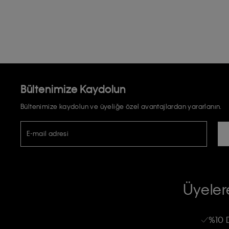
Bültenimize Kaydolun
Bültenimize kaydolun ve üyeliğe özel avantajlardan yararlanın.
E-mail adresi
TİCARİ ELEKTRONİK İLETİ GÖNDERİLMESİ HUSUSUNDA KİŞİSEL VE
RIZA VE ONAY METNİ
Üyelere
Calvin Klein e-bültenine abone olarak, kişisel verilerimin Calvin Klein tarafı
kampanyalarla alakalı her türlü iletişim yoluyla; E-mail ve SMS dahil olmak üze
%10 
Erkek
Kadın
Çocuk
işleneceğini anlıyor ve kabul ediyorum.