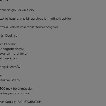
adınlar için Calvin Klein
zenle hazırlanmış bir gardırop için rafine klasikler
mza silüetlerle minimalist temel parçalar
rün Özellikleri
ivri kenarlar
onogram detayı
uvarlak metal toka
ekil ve Kalıp
enişlik: 2cm/0
inç
çerik ve Bakım
100 inek bölünmüş deri
retim yeri: Romanya
rün Kodu #: LV04F7058GYIH