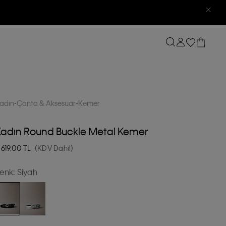
adın
Çanta & Aksesuar
Kemer
Kadın Round Buckle Metal Kemer
.619,00
TL
(KDV Dahil)
enk:
Siyah