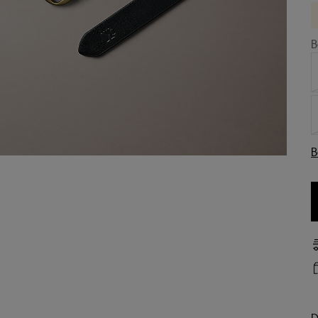
B
B
D