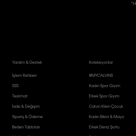
*H
Kişiye özel ticari elektronik iletilerini almak için
Açık Onay
veriyorum.
Aydınlatma Metni’ni
okuduğumu kabul ediyorum.
Calvin Klein tarafından kişisel verilerimin yurtdışına aktarılmasına açık 
Yardım & Destek
Koleksiyonlar
İşlem Rehberi
#MYCALVINS
SSS
Kadın Spor Giyim
Teslimat
Erkek Spor Giyim
İade & Değişim
Calvin Klein Çocuk
Sipariş & Ödeme
Kadın Bikini & Mayo
Beden Tabloları
Erkek Deniz Şortu