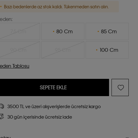
Bazı bedenlerde az stok kaldı. Tükenmeden satın alın.
eden:
75 Cm
80 Cm
85 Cm
90 Cm
95 Cm
100 Cm
eden Tablosu
SEPETE EKLE
3500 TL ve üzeri alışverişlerde ücretsiz kargo
30 gün içerisinde ücretsiz iade
etay