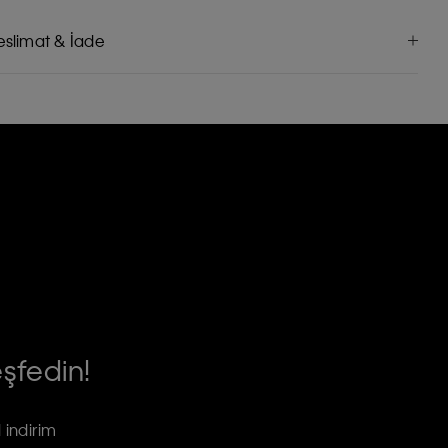
eslimat & İade
eşfedin!
 indirim