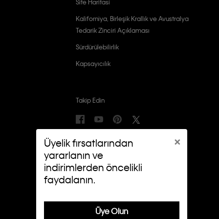
Site Haritasi
Kaliforniya, Birleşik Krallık ve Avustralya
Tedarik Zinciri Açıklaması
Sürdürülebilirlik
Kapsayıcılık
Takip Edin
×
Üyelik fırsatlarından
yararlanın ve
indirimlerden öncelikli
faydalanın.
Üye Olun