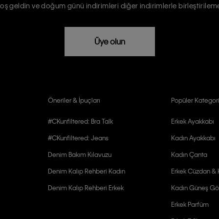
oş geldin ve doğum günü indirimleri diğer indirimlerle birleştirilem
rızam vardır
Üye olun
Öneriler & İpuçları
Popüler Kategori
#CKunfiltered: Bra Talk
Erkek Ayakkabı
#CKunfiltered: Jeans
Kadın Ayakkabı
Denim Bakım Kılavuzu
Kadın Çanta
Denim Kalıp Rehberi Kadın
Erkek Cüzdan & K
Denim Kalıp Rehberi Erkek
Kadın Güneş Gö
Erkek Parfüm