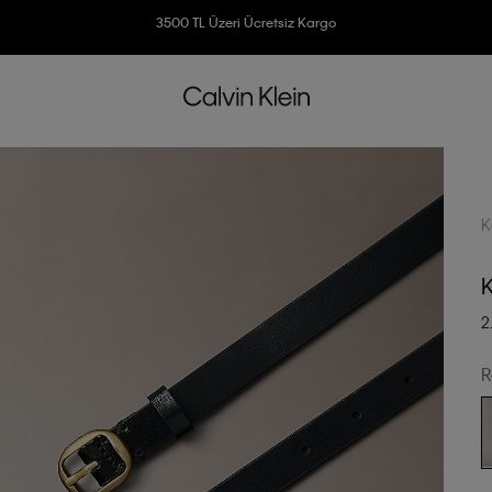
Ücretsiz İade
3500 TL Üzeri Ücretsiz Kargo
7500 TL Ve Üzeri Alışverişlerinizde 6 Taksit İmkanı
K
2
R