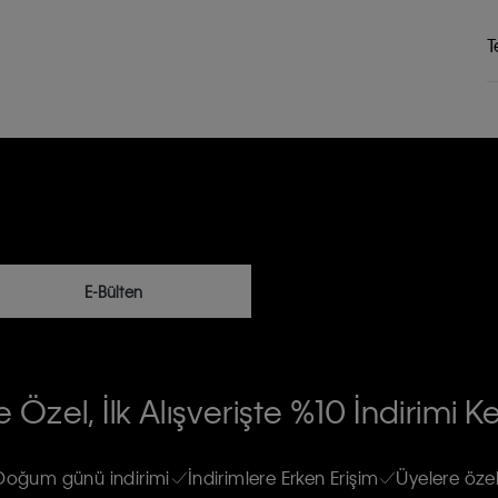
T
E-Bülten
RİLERİN İŞLENMESİ HAKKINDA AÇIK
 Özel, İlk Alışverişte %10 İndirimi K
na gönderileceğinin ve güncel ürün,
re haberdar edilip, kişisel verilerimin
Doğum günü indirimi
İndirimlere Erken Erişim
Üyelere özel