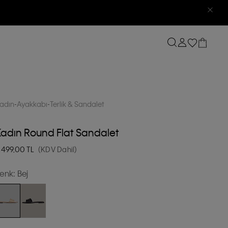
adın
Ayakkabı
Terlik & Sandalet
adın Round Flat Sandalet
.499,00
TL
(KDV Dahil)
enk:
Bej