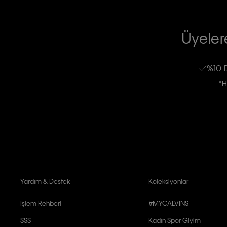
TİCARİ ELEKTRONİK İLETİ GÖNDERİLMESİ HUSUSUNDA KİŞİSEL VE
RIZA VE ONAY METNİ
Üyelere
Calvin Klein e-bültenine abone olarak, kişisel verilerimin Calvin Klein tarafı
kampanyalarla alakalı her türlü iletişim yoluyla; E-mail ve SMS dahil olmak üze
%10 
Erkek
Kadın
Çocuk
işleneceğini anlıyor ve kabul ediyorum.
*H
Kişiye özel ticari elektronik iletilerini almak için
Açık Onay
veriyorum.
Aydınlatma Metni’ni
okuduğumu kabul ediyorum.
Calvin Klein tarafından kişisel verilerimin yurtdışına aktarılmasına açık 
Yardım & Destek
Koleksiyonlar
İşlem Rehberi
#MYCALVINS
SSS
Kadın Spor Giyim