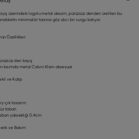
etay
ayış üzerindeki logolu metal aksam, pürüzsüz deriden üretilen bu
andaletin minimalist tarzına göz alıcı bir vurgu katıyor.
rün Özellikleri
ürüzsüz deri kayış
n kısımda metal Calvin Klein aksesuar
ekil ve Kalıp
iy-çık tasarım
üz taban
aban yüksekliği 0,4cm
çerik ve Bakım