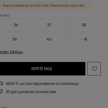
Bazı bedenlerde az stok kaldı. Tükenmeden satın alın.
eden:
36
37
38
39
40
41
eden Tablosu
SEPETE EKLE
3500 TL ve üzeri alışverişlerde ücretsiz kargo
30 gün içerisinde ücretsiz iade