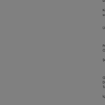
D
K
s
Ü
P
Ö
Ş
G
D
T
İ