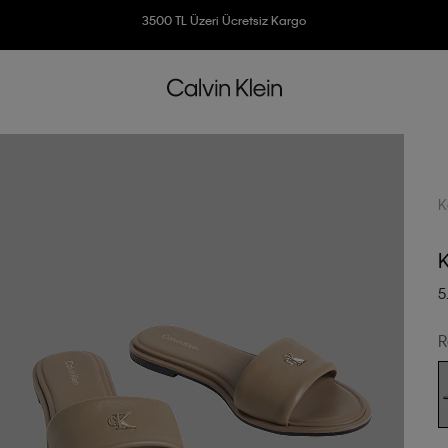
Ücretsiz İade
3500 TL Üzeri Ücretsiz Kargo
7500 TL Ve Üzeri Alışverişlerinizde 6 Taksit İmkanı
K
K
5
R