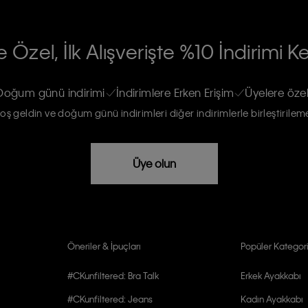
RİLERİN İŞLENMESİ HAKKINDA AÇIK
 Özel, İlk Alışverişte %10 İndirimi K
na gönderileceğinin ve güncel ürün,
re haberdar edilip, kişisel verilerimin
Doğum günü indirimi
İndirimlere Erken Erişim
Üyelere özel
oş geldin ve doğum günü indirimleri diğer indirimlerle birleştirilem
rızam vardır
Üye olun
Öneriler & İpuçları
Popüler Kategori
#CKunfiltered: Bra Talk
Erkek Ayakkabı
#CKunfiltered: Jeans
Kadın Ayakkabı