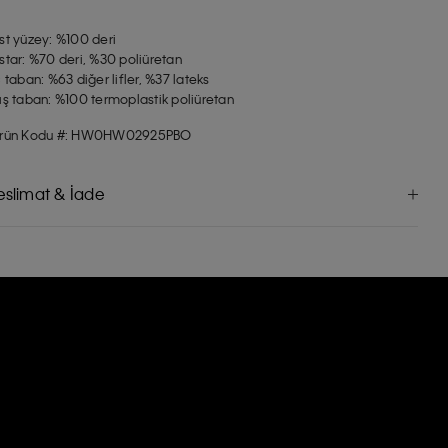
st yüzey: %100 deri
star: %70 deri, %30 poliüretan
ç taban: %63 diğer lifler, %37 lateks
ış taban: %100 termoplastik poliüretan
rün Kodu #: HW0HW02925PBO
eslimat & İade