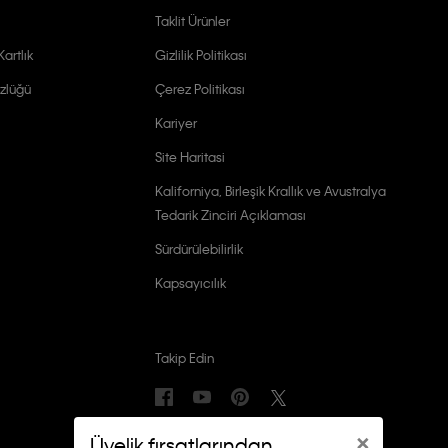
Taklit Ürünler
artlık
Gizlilik Politikası
zlüğü
Çerez Politikası
Kariyer
Site Haritasi
Kaliforniya, Birleşik Krallık ve Avustralya
Tedarik Zinciri Açıklaması
Sürdürülebilirlik
Kapsayıcılık
Takip Edin
×
Üyelik fırsatlarından