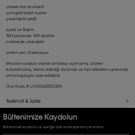
yüksek bacak silüetli
yumuşak kalıplı kuplar
çıkarılabilir pedli
İçerik ve Bakım
%81 polyester, %19 elastan
makinede yıkanabilir
üretim yeri: Endonezya
Mayolar sadece orijinal ambalajı açılmamış, ürünler
kullanılmamış, teslim edildiği durumda ve tüm etiketleri yerlerinde
olma koşuluyla iade edilebilir.
Ürün Kodu #: LV00Q6120532N
Teslimat & İade
Bültenimize Kaydolun
Bültenimize kaydolun ve üyeliğe özel avantajlardan yararlanın.