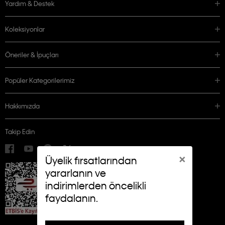
Yardım & Destek
Koleksiyonlar
Öneriler & İpuçları
Popüler Kategorilerimiz
Hakkımızda
Takip Edin
×
Üyelik fırsatlarından
yararlanın ve
indirimlerden öncelikli
faydalanın.