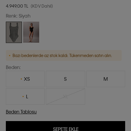
4.949,00
TL
(KDV Dahil)
Renk:
Siyah
Bazı bedenlerde az stok kaldı. Tükenmeden satın alın.
Beden:
XS
S
M
L
XL
Beden Tablosu
SEPETE EKLE