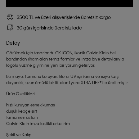
3500 TL ve üzeri alışverişlerde ücretsiz kargo
30 gün içerisinde ücretsiz iade
Detay
Görülmek için tasarlandı. CK ICON, ikonik Calvin Klein bel
bandından ilham alan temiz formlar ve imza biye detaylarıyla
logolu yüzme giyimine yeni bir yorum getiriyor.
Bu mayo, formunu koruyan, klora, UV ışınlarına ve ısıya karşı
dayanıklı, uzun ömürlü bir lif olan Lycra XTRA LIFE® ile üretilmiştir.
Ürün Özellikleri
hızlı kuruyan esnek kumaş
düşük kepçe sırt
tamamen astarlı
Calvin Klein imza lastikli arka trim
Şekil ve Kalıp