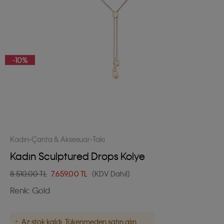
-10%
Kadın
Çanta & Aksesuar
Takı
Kadın Sculptured Drops Kolye
8.510,00 TL
7.659,00
TL
(KDV Dahil)
Renk:
Gold
Az stok kaldı. Tükenmeden satın alın.