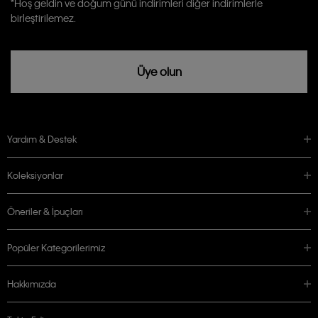
*Hoş geldin ve doğum günü indirimleri diğer indirimlerle
rızam vardır
birleştirilemez.
Üye olun
Yardım & Destek
Koleksiyonlar
Öneriler & İpuçları
Popüler Kategorilerimiz
Hakkımızda