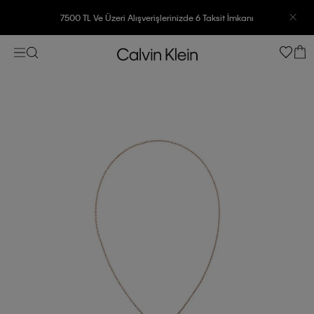
7500 TL Ve Üzeri Alışverişlerinizde 6 Taksit İmkanı