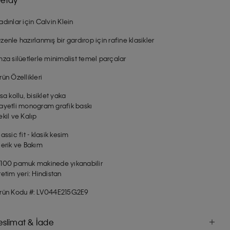
adınlar için Calvin Klein
zenle hazırlanmış bir gardırop için rafine klasikler
mza silüetlerle minimalist temel parçalar
rün Özellikleri
ısa kollu, bisiklet yaka
ayetli monogram grafik baskı
ekil ve Kalıp
lassic fit - klasik kesim
çerik ve Bakım
100 pamuk makinede yıkanabilir
retim yeri: Hindistan
rün Kodu #: LV044E215G2E9
eslimat & İade