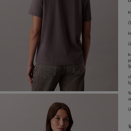
K
Ö
İ
Ü
k
p
Ş
c
İ
%
ü
Ü
T