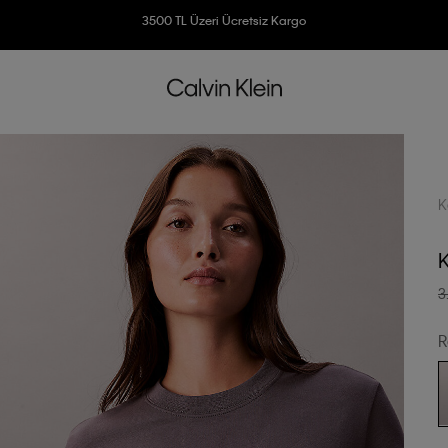
3500 TL Üzeri Ücretsiz Kargo
7500 TL Ve Üzeri Alışverişlerinizde 6 Taksit İmkanı
K
K
3
R