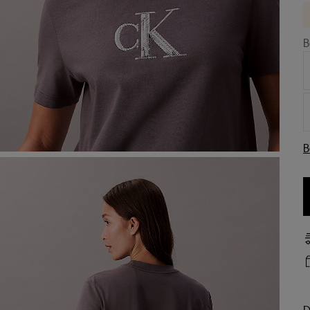
B
B
D