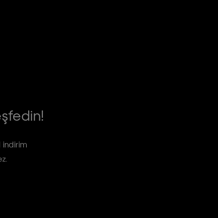
eşfedin!
 indirim
ez.