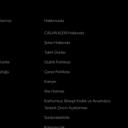
lerimiz
Hakkımızda
CALVIN KLEIN Hakkında
Şirket Hakkında
Taklit Ürünler
artlık
Gizlilik Politikası
zlüğü
Çerez Politikası
Kariyer
Site Haritasi
Kaliforniya, Birleşik Krallık ve Avustralya
Tedarik Zinciri Açıklaması
Sürdürülebilirlik
Kapsayıcılık