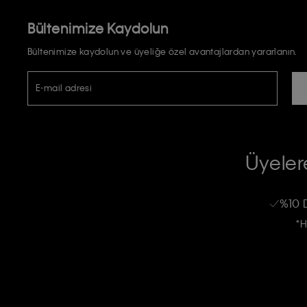
Bültenimize Kaydolun
Bültenimize kaydolun ve üyeliğe özel avantajlardan yararlanın.
E-mail adresi
TİCARİ ELEKTRONİK İLETİ GÖNDERİLMESİ HUSUSUNDA KİŞİSEL VE
RIZA VE ONAY METNİ
Üyelere
Calvin Klein e-bültenine abone olarak, kişisel verilerimin Calvin Klein tarafı
kampanyalarla alakalı her türlü iletişim yoluyla; E-mail ve SMS dahil olmak üze
%10 
Erkek
Kadın
Çocuk
işleneceğini anlıyor ve kabul ediyorum.
*H
Kişiye özel ticari elektronik iletilerini almak için
Açık Onay
veriyorum.
Aydınlatma Metni’ni
okuduğumu kabul ediyorum.
Calvin Klein tarafından kişisel verilerimin yurtdışına aktarılmasına açık 