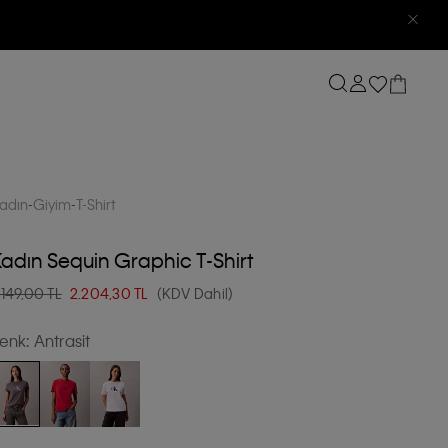
adın
Giyim
T-Shirt
adın Sequin Graphic T-Shirt
.149,00 TL
2.204,30
TL
(KDV Dahil)
enk:
Antrasit