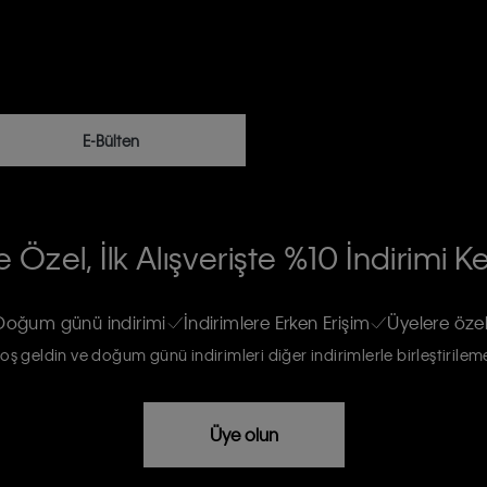
E-Bülten
RİLERİN İŞLENMESİ HAKKINDA AÇIK
 Özel, İlk Alışverişte %10 İndirimi K
na gönderileceğinin ve güncel ürün,
re haberdar edilip, kişisel verilerimin
Doğum günü indirimi
İndirimlere Erken Erişim
Üyelere özel
oş geldin ve doğum günü indirimleri diğer indirimlerle birleştirilem
rızam vardır
Üye olun