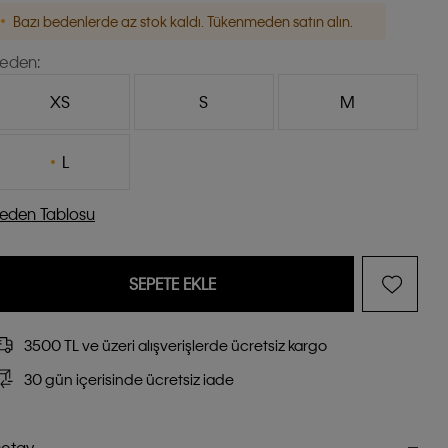
Bazı bedenlerde az stok kaldı. Tükenmeden satın alın.
eden:
XS
S
M
L
eden Tablosu
SEPETE EKLE
3500 TL ve üzeri alışverişlerde ücretsiz kargo
30 gün içerisinde ücretsiz iade
etay