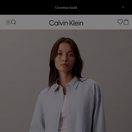
Ücretsiz İade
3500 TL Üzeri Ücretsiz Kargo
7500 TL Ve Üzeri Alışverişlerinizde 6 Taksit İmkanı