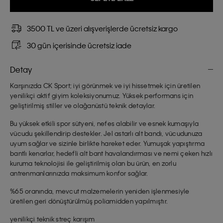
3500 TL ve üzeri alışverişlerde ücretsiz kargo
30 gün içerisinde ücretsiz iade
Detay
Karşınızda CK Sport; iyi görünmek ve iyi hissetmek için üretilen
yenilikçi aktif giyim koleksiyonumuz. Yüksek performans için
geliştirilmiş stiller ve olağanüstü teknik detaylar.
Bu yüksek etkili spor sütyeni, nefes alabilir ve esnek kumaşıyla
vücudu şekillendirip destekler. Jel astarlı alt bandı, vücudunuza
uyum sağlar ve sizinle birlikte hareket eder. Yumuşak yapıştırma
bantlı kenarlar, hedefli alt bant havalandırması ve nemi çeken hızlı
kuruma teknolojisi ile geliştirilmiş olan bu ürün, en zorlu
antrenmanlarınızda maksimum konfor sağlar.
%65 oranında, mevcut malzemelerin yeniden işlenmesiyle
üretilen geri dönüştürülmüş poliamidden yapılmıştır.
yenilikçi teknik streç karışım