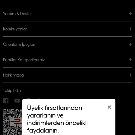
Yardım & Destek
Koleksiyonlar
Öneriler & İpuçları
Popüler Kategorilerimiz
Hakkımızda
Takip Edin
×
Üyelik fırsatlarından
yararlanın ve
indirimlerden öncelikli
faydalanın.