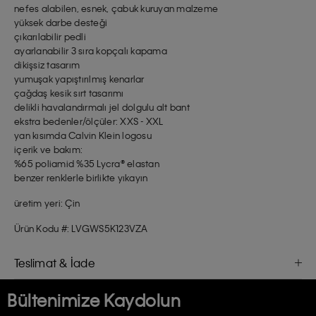
nefes alabilen, esnek, çabuk kuruyan malzeme
yüksek darbe desteği
çıkarılabilir pedli
ayarlanabilir 3 sıra kopçalı kapama
dikişsiz tasarım
yumuşak yapıştırılmış kenarlar
çağdaş kesik sırt tasarımı
delikli havalandırmalı jel dolgulu alt bant
ekstra bedenler/ölçüler: XXS - XXL
yan kısımda Calvin Klein logosu
içerik ve bakım:
%65 poliamid %35 Lycra® elastan
benzer renklerle birlikte yıkayın
üretim yeri: Çin
Ürün Kodu #: LVGWS5K123VZA
Teslimat & İade
Bültenimize Kaydolun