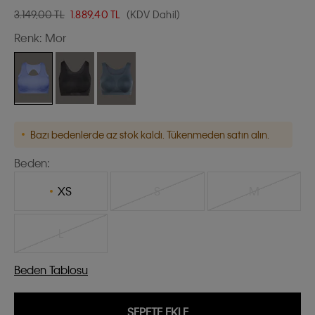
3.149,00 TL
1.889,40
TL
(KDV Dahil)
Renk:
Mor
Bazı bedenlerde az stok kaldı. Tükenmeden satın alın.
Beden:
XS
S
M
L
Beden Tablosu
SEPETE EKLE