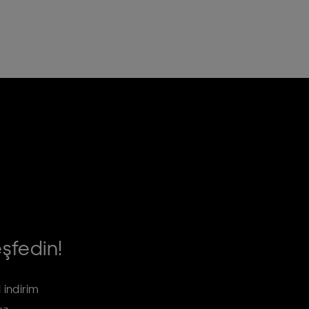
eşfedin!
 indirim
ez.