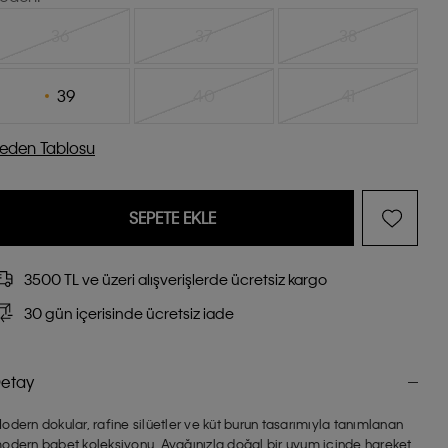
36
37
38
39
40
41
eden Tablosu
SEPETE EKLE
3500 TL ve üzeri alışverişlerde ücretsiz kargo
30 gün içerisinde ücretsiz iade
etay
odern dokular, rafine silüetler ve küt burun tasarımıyla tanımlanan
odern babet koleksiyonu. Ayağınızla doğal bir uyum içinde hareket