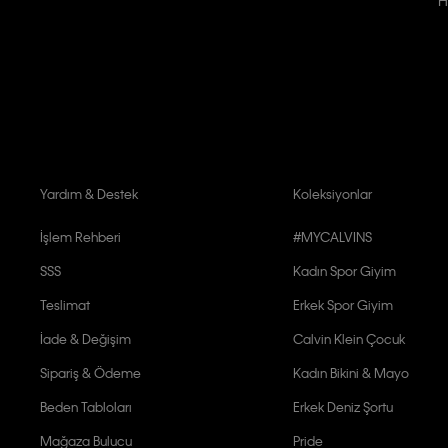
Kişiye özel ticari elektronik iletilerini almak için
Açık Onay
veriyorum.
Aydınlatma Metni’ni
okuduğumu kabul ediyorum.
Calvin Klein tarafından kişisel verilerimin yurtdışına aktarılmasına açık 
Yardım & Destek
Koleksiyonlar
İşlem Rehberi
#MYCALVINS
SSS
Kadın Spor Giyim
Teslimat
Erkek Spor Giyim
İade & Değişim
Calvin Klein Çocuk
Sipariş & Ödeme
Kadın Bikini & Mayo
Beden Tabloları
Erkek Deniz Şortu
Mağaza Bulucu
Pride