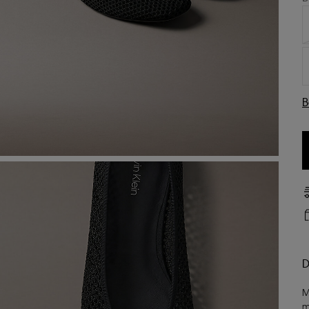
B
D
M
m