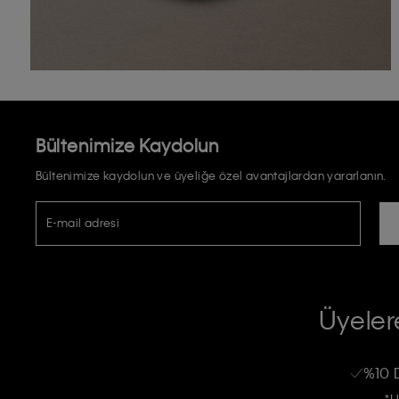
Bültenimize Kaydolun
Bültenimize kaydolun ve üyeliğe özel avantajlardan yararlanın.
E-mail adresi
TİCARİ ELEKTRONİK İLETİ GÖNDERİLMESİ HUSUSUNDA KİŞİSEL VE
RIZA VE ONAY METNİ
Üyelere
Calvin Klein e-bültenine abone olarak, kişisel verilerimin Calvin Klein tarafı
kampanyalarla alakalı her türlü iletişim yoluyla; E-mail ve SMS dahil olmak üze
%10 
Erkek
Kadın
Çocuk
işleneceğini anlıyor ve kabul ediyorum.
*H