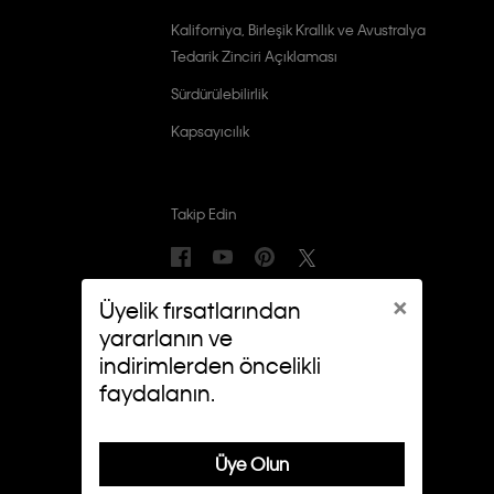
Kaliforniya, Birleşik Krallık ve Avustralya
Tedarik Zinciri Açıklaması
Sürdürülebilirlik
Kapsayıcılık
Takip Edin
×
Üyelik fırsatlarından
yararlanın ve
indirimlerden öncelikli
faydalanın.
Üye Olun