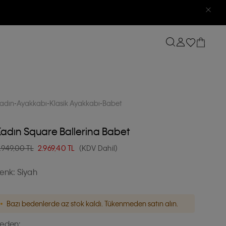
adın
Ayakkabı
Klasik Ayakkabı
Babet
adın Square Ballerina Babet
.949,00 TL
2.969,40
TL
(KDV Dahil)
enk:
Siyah
Bazı bedenlerde az stok kaldı. Tükenmeden satın alın.
eden: