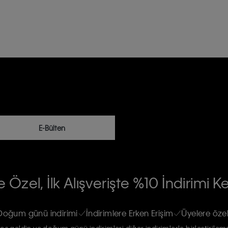
E-Bülten
RİLERİN İŞLENMESİ HAKKINDA AÇIK
 Özel, İlk Alışverişte %10 İndirimi K
na gönderileceğinin ve güncel ürün,
re haberdar edilip, kişisel verilerimin
Doğum günü indirimi
İndirimlere Erken Erişim
Üyelere özel
oş geldin ve doğum günü indirimleri diğer indirimlerle birleştirilem