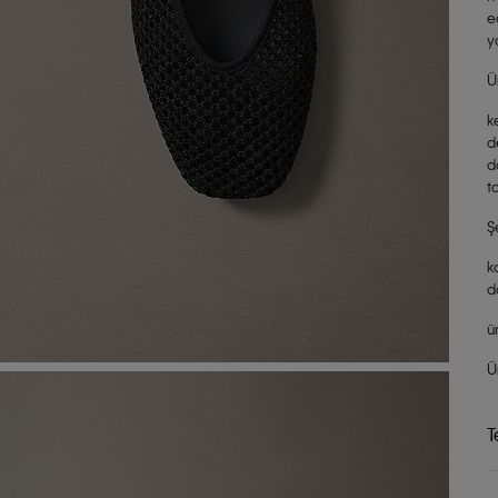
e
y
Ü
k
d
d
t
Ş
k
d
ü
Ü
T