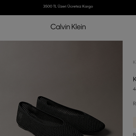
3500 TL Üzeri Ücretsiz Kargo
7500 TL Ve Üzeri Alışverişlerinizde 6 Taksit İmkanı
K
K
4
R
B