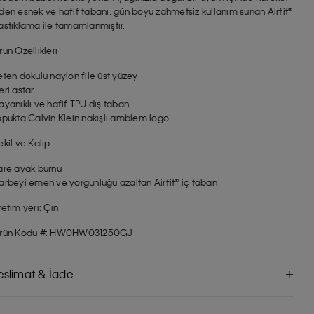
den esnek ve hafif tabanı, gün boyu zahmetsiz kullanım sunan Airfit®
astıklama ile tamamlanmıştır.
rün Özellikleri
eten dokulu naylon file üst yüzey
eri astar
ayanıklı ve hafif TPU dış taban
opukta Calvin Klein nakışlı amblem logo
ekil ve Kalıp
are ayak burnu
arbeyi emen ve yorgunluğu azaltan Airfit® iç taban
retim yeri: Çin
rün Kodu #: HW0HW031250GJ
eslimat & İade