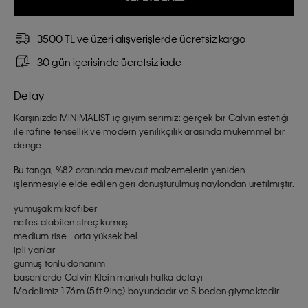
3500 TL ve üzeri alışverişlerde ücretsiz kargo
30 gün içerisinde ücretsiz iade
Detay
Karşınızda MINIMALIST iç giyim serimiz: gerçek bir Calvin estetiği
ile rafine tensellik ve modern yenilikçilik arasında mükemmel bir
denge.
Bu tanga, %82 oranında mevcut malzemelerin yeniden
işlenmesiyle elde edilen geri dönüştürülmüş naylondan üretilmiştir.
yumuşak mikrofiber
nefes alabilen streç kumaş
medium rise - orta yüksek bel
ipli yanlar
gümüş tonlu donanım
basenlerde Calvin Klein markalı halka detayı
Modelimiz 1.76m (5ft 9inç) boyundadır ve S beden giymektedir.