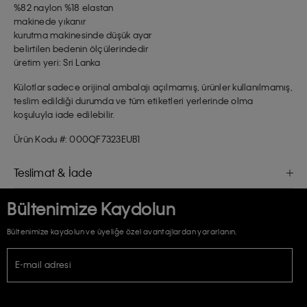
%82 naylon %18 elastan
makinede yıkanır
kurutma makinesinde düşük ayar
belirtilen bedenin ölçülerindedir
üretim yeri: Sri Lanka
Külotlar sadece orijinal ambalajı açılmamış, ürünler kullanılmamış,
teslim edildiği durumda ve tüm etiketleri yerlerinde olma
koşuluyla iade edilebilir.
Ürün Kodu #: 000QF7323EUB1
Teslimat & İade
Bültenimize Kaydolun
Bültenimize kaydolun ve üyeliğe özel avantajlardan yararlanın.
E-mail adresi