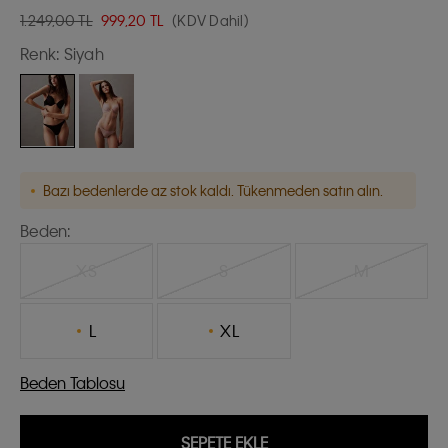
1.249,00 TL
999,20
TL
(KDV Dahil)
Renk:
Siyah
Bazı bedenlerde az stok kaldı. Tükenmeden satın alın.
Beden:
XS
S
M
L
XL
Beden Tablosu
SEPETE EKLE