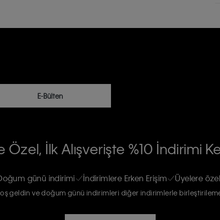
E-Bülten
RİLERİN İŞLENMESİ HAKKINDA AÇIK
 Özel, İlk Alışverişte %10 İndirimi K
na gönderileceğinin ve güncel ürün,
re haberdar edilip, kişisel verilerimin
Doğum günü indirimi
İndirimlere Erken Erişim
Üyelere özel
oş geldin ve doğum günü indirimleri diğer indirimlerle birleştirilem