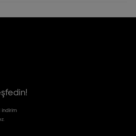
eşfedin!
 indirim
ez.