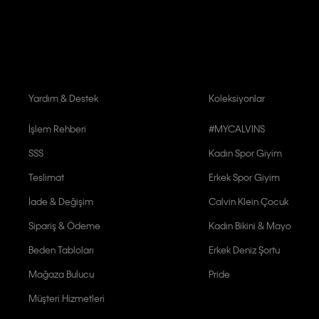
Calvin Klein tarafından kişisel verilerimin yurtdışına aktarılmasına açık 
Yardım & Destek
Koleksiyonlar
İşlem Rehberi
#MYCALVINS
SSS
Kadın Spor Giyim
Teslimat
Erkek Spor Giyim
İade & Değişim
Calvin Klein Çocuk
Sipariş & Ödeme
Kadın Bikini & Mayo
Beden Tabloları
Erkek Deniz Şortu
Mağaza Bulucu
Pride
Müşteri Hizmetleri