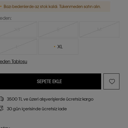
Bazı bedenlerde az stok kaldı. Tükenmeden satın alın.
eden:
XS
S
M
L
XL
eden Tablosu
SEPETE EKLE
3500 TL ve üzeri alışverişlerde ücretsiz kargo
30 gün içerisinde ücretsiz iade