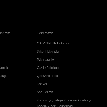
lerimiz
Hakkımızda
CALVIN KLEIN Hakkında
Şirket Hakkında
Taklit Ürünler
artlık
Gizlilik Politikası
zlüğü
Çerez Politikası
Kariyer
Site Haritasi
Kaliforniya, Birleşik Krallık ve Avustralya
Tedarik Zinciri Açıklaması