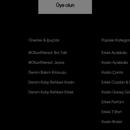
rızam vardır
Üye olun
Öneriler & İpuçları
Popüler Kategori
#CKunfiltered: Bra Talk
Erkek Ayakkabı
#CKunfiltered: Jeans
Kadın Ayakkabı
Denim Bakım Kılavuzu
Kadın Çanta
Denim Kalıp Rehberi Kadın
Erkek Cüzdan & K
Denim Kalıp Rehberi Erkek
Kadın Güneş Gö
Erkek Parfüm
Erkek T-Shirt
Kadın Bralet