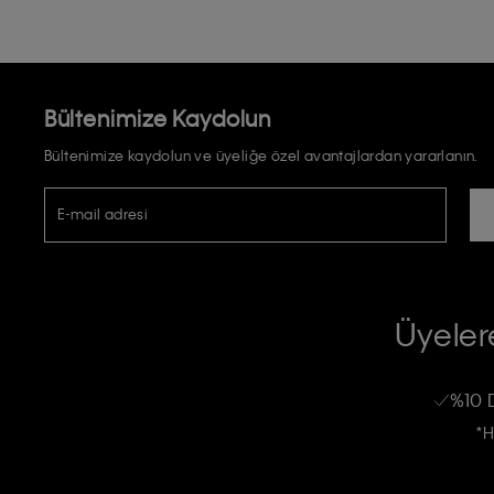
Bültenimize Kaydolun
Bültenimize kaydolun ve üyeliğe özel avantajlardan yararlanın.
E-mail adresi
TİCARİ ELEKTRONİK İLETİ GÖNDERİLMESİ HUSUSUNDA KİŞİSEL VE
RIZA VE ONAY METNİ
Üyelere
Calvin Klein e-bültenine abone olarak, kişisel verilerimin Calvin Klein tarafı
kampanyalarla alakalı her türlü iletişim yoluyla; E-mail ve SMS dahil olmak üze
%10 
Erkek
Kadın
Çocuk
işleneceğini anlıyor ve kabul ediyorum.
*H
Kişiye özel ticari elektronik iletilerini almak için
Açık Onay
veriyorum.
Aydınlatma Metni’ni
okuduğumu kabul ediyorum.