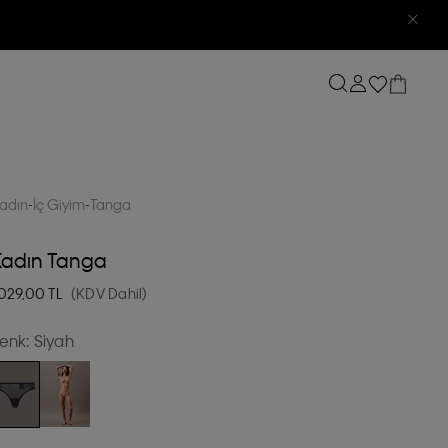
adın
İç Giyim
Tanga
Kadın Tanga
.029,00
TL
(KDV Dahil)
enk:
Siyah