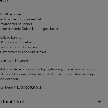
etay
ikrofiber jarse
edium rise - orta yüksek bel
araklı dantel bel bandı
asen kısmında Calvin Klein logolu baskı
çerik ve bakım:
85 poliamid %15 elastan
assas programda yıkayınız
urutma makinesinde düşük ayar
retim yeri: Sri Lanka
ülotlar sadece orijinal ambalajı açılmamış, ürünler kullanılmamış,
eslim edildiği durumda ve tüm etiketleri yerlerinde olma koşuluyla
ade edilebilir.
rün Kodu #: LV00QD5270UB1
eslimat & İade