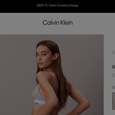
3500 TL Üzeri Ücretsiz Kargo
7500 TL Ve Üzeri Alışverişlerinizde 6 Taksit İmkanı
K
1
R