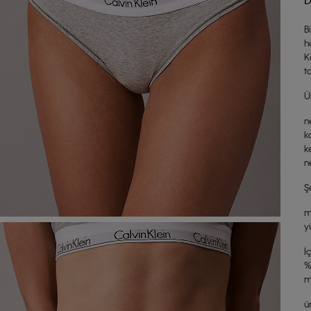
B
h
K
t
Ü
n
k
k
n
Ş
m
y
İ
%
m
ü