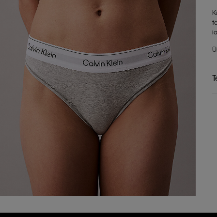
K
t
i
Ü
T