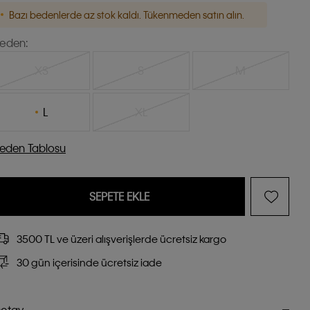
Bazı bedenlerde az stok kaldı. Tükenmeden satın alın.
eden:
XS
S
M
L
XL
eden Tablosu
SEPETE EKLE
3500 TL ve üzeri alışverişlerde ücretsiz kargo
30 gün içerisinde ücretsiz iade
etay