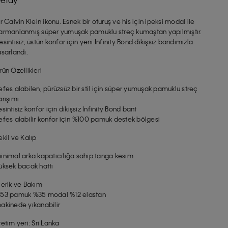
ir Calvin Klein ikonu. Esnek bir oturuş ve his için ipeksi modal ile
armanlanmış süper yumuşak pamuklu streç kumaştan yapılmıştır.
esintisiz, üstün konfor için yeni Infinity Bond dikişsiz bandımızla
asarlandı.
rün Özellikleri
efes alabilen, pürüzsüz bir stil için süper yumuşak pamuklu streç
arışımı
esintisiz konfor için dikişsiz Infinity Bond bant
efes alabilir konfor için %100 pamuk destek bölgesi
ekil ve Kalıp
inimal arka kapatıcılığa sahip tanga kesim
üksek bacak hattı
çerik ve Bakım
53 pamuk %35 modal %12 elastan
akinede yıkanabilir
retim yeri: Sri Lanka