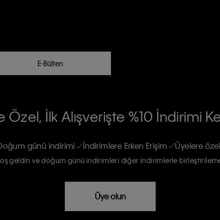
E-Bülten
RİLERİN İŞLENMESİ HAKKINDA AÇIK
 Özel, İlk Alışverişte %10 İndirimi K
na gönderileceğinin ve güncel ürün,
re haberdar edilip, kişisel verilerimin
Doğum günü indirimi
İndirimlere Erken Erişim
Üyelere özel
oş geldin ve doğum günü indirimleri diğer indirimlerle birleştirilem
rızam vardır
Üye olun