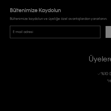
Bültenimize Kaydolun
Bültenimize kaydolun ve üyeliğe özel avantajlardan yararlanın.
E-mail adresi
TİCARİ ELEKTRONİK İLETİ GÖNDERİLMESİ HUSUSUNDA KİŞİSEL VE
RIZA VE ONAY METNİ
Üyelere
Calvin Klein e-bültenine abone olarak, kişisel verilerimin Calvin Klein tarafı
kampanyalarla alakalı her türlü iletişim yoluyla; E-mail ve SMS dahil olmak üze
%10 
Erkek
Kadın
Çocuk
işleneceğini anlıyor ve kabul ediyorum.
*H
Kişiye özel ticari elektronik iletilerini almak için
Açık Onay
veriyorum.
Aydınlatma Metni’ni
okuduğumu kabul ediyorum.
Calvin Klein tarafından kişisel verilerimin yurtdışına aktarılmasına açık 