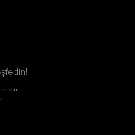
eşfedin!
 indirim
ez.