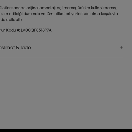
ülotlar sadece orijinal ambalajı açılmamış, ürünler kullanılmamış,
eslim edildiği durumda ve tüm etiketleri yerlerinde olma koşuluyla
ade edilebilir.
rün Kodu #: LV00QF8518P7A
eslimat & İade