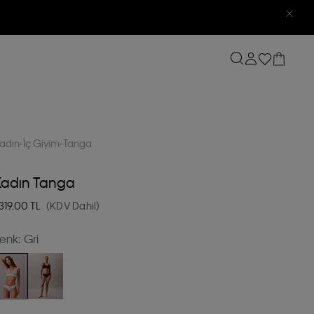
adın
İç Giyim
Tanga
Kadın Tanga
.319,00
TL
(KDV Dahil)
enk:
Gri