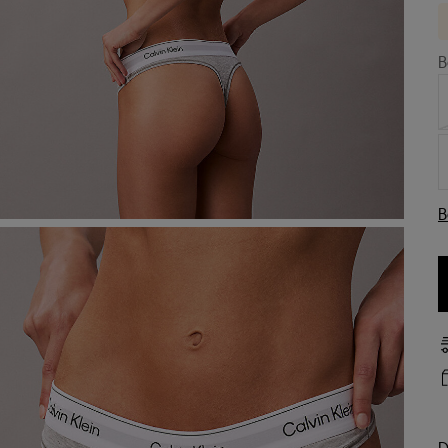
B
B
D