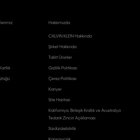
lerimiz
Hakkımızda
CALVIN KLEIN Hakkında
Şirket Hakkında
Taklit Ürünler
artlık
Gizlilik Politikası
zlüğü
Çerez Politikası
Kariyer
Site Haritasi
Kaliforniya, Birleşik Krallık ve Avustralya
Tedarik Zinciri Açıklaması
Sürdürülebilirlik
Kapsayıcılık