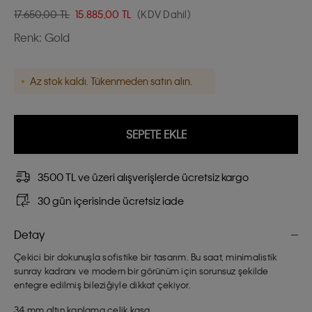
17.650,00 TL
15.885,00
TL
(KDV Dahil)
Renk:
Gold
Az stok kaldı. Tükenmeden satın alın.
SEPETE EKLE
3500 TL ve üzeri alışverişlerde ücretsiz kargo
30 gün içerisinde ücretsiz iade
Detay
Çekici bir dokunuşla sofistike bir tasarım. Bu saat, minimalistik
sunray kadranı ve modern bir görünüm için sorunsuz şekilde
entegre edilmiş bileziğiyle dikkat çekiyor.
34 mm altın kaplama çelik kasa