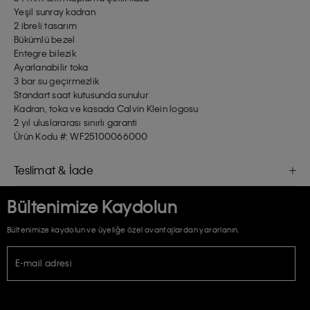
Yeşil sunray kadran
2 ibreli tasarım
Bükümlü bezel
Entegre bilezik
Ayarlanabilir toka
3 bar su geçirmezlik
Standart saat kutusunda sunulur
Kadran, toka ve kasada Calvin Klein logosu
2 yıl uluslararası sınırlı garanti
Ürün Kodu #: WF25100066000
Teslimat & İade
Bültenimize Kaydolun
Bültenimize kaydolun ve üyeliğe özel avantajlardan yararlanın.
E-mail adresi
TİCARİ ELEKTRONİK İLETİ GÖNDERİLMESİ HUSUSUNDA KİŞİSEL VERİLERİN