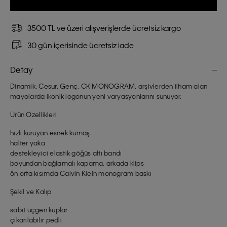
3500 TL ve üzeri alışverişlerde ücretsiz kargo
30 gün içerisinde ücretsiz iade
Detay
Dinamik. Cesur. Genç. CK MONOGRAM, arşivlerden ilham alan
mayolarda ikonik logonun yeni varyasyonlarını sunuyor.
Ürün Özellikleri
hızlı kuruyan esnek kumaş
halter yaka
destekleyici elastik göğüs altı bandı
boyundan bağlamalı kapama, arkada klips
ön orta kısımda Calvin Klein monogram baskı
Şekil ve Kalıp
sabit üçgen kuplar
çıkarılabilir pedli