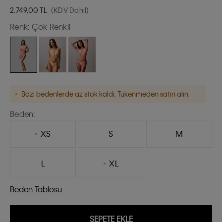
2.749,00
TL
(KDV Dahil)
Renk:
Çok Renkli
Bazı bedenlerde az stok kaldı. Tükenmeden satın alın.
Beden:
XS
S
M
L
XL
Beden Tablosu
SEPETE EKLE