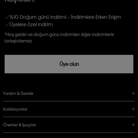
gönderileceğinin ve güncel ürün, kampanyalarla alakalı her türlü iletişim yoluyla;
Erkek
Kadın
Çocuk
E-mail ve SMS dahil olmak üzere haberdar edilip, kişisel verilerimin işleneceğini
anlıyor ve kabul ediyorum.
Kişiye özel ticari elektronik iletilerini almak için
Açık Onay
veriyorum.
%10 Doğum günü indirimi
İndirimlere Erken Erişim
Üyelere özel indirim
Aydınlatma Metni’ni
okuduğumu kabul ediyorum.
Calvin Klein tarafından kişisel verilerimin yurtdışına aktarılmasına açık
*Hoş geldin ve doğum günü indirimleri diğer indirimlerle
rızam vardır
birleştirilemez.
Üye olun
Yardım & Destek
Koleksiyonlar
Öneriler & İpuçları