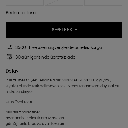
Beden Tablosu
SEPETE EKLE
3500 TL ve üzeri alışverişlerde ücretsiz kargo
30 gün içerisinde ücretsiz iade
Detay
Pürüzsüzleştir. Şekillendir. Kaldır. MINIMALIST MESH iç giyimi,
kıyafet altında fark edilmeyen şekil verici tasarımlara duyusal bir
his kazandırıyor.
Ürün Özellikleri
pürüzsüz mikrofiber
ayarlanabilir elastik omuz askıları
gümüş tonlu klips ve ayar tokaları