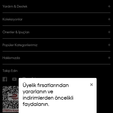
Yardım & Destek
Koleksiyonlar
Öneriler & İpuçları
Popüler Kategorilerimiz
Hakkımızda
Takip Edin
×
Üyelik fırsatlarından
yararlanın ve
indirimlerden öncelikli
faydalanın.