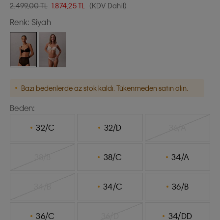
2.499,00 TL
1.874,25
TL
(KDV Dahil)
Renk:
Siyah
Bazı bedenlerde az stok kaldı. Tükenmeden satın alın.
Beden:
32/C
32/D
36/A
38/B
38/C
34/A
34/B
34/C
36/B
36/C
36/D
34/DD