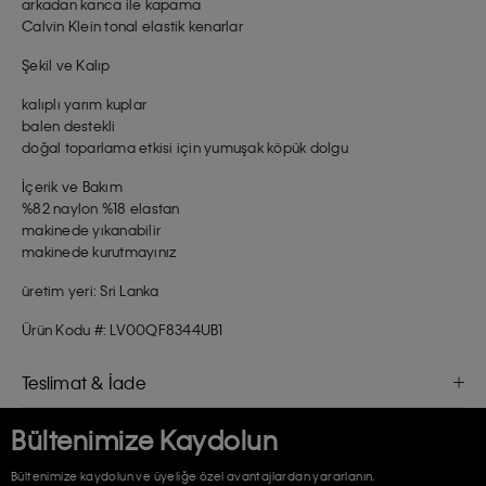
arkadan kanca ile kapama
Calvin Klein tonal elastik kenarlar
Şekil ve Kalıp
kalıplı yarım kuplar
balen destekli
doğal toparlama etkisi için yumuşak köpük dolgu
İçerik ve Bakım
%82 naylon %18 elastan
makinede yıkanabilir
makinede kurutmayınız
üretim yeri: Sri Lanka
Ürün Kodu #: LV00QF8344UB1
Teslimat & İade
Bültenimize Kaydolun
Bültenimize kaydolun ve üyeliğe özel avantajlardan yararlanın.