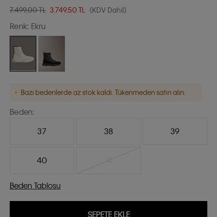
7.499,00 TL
3.749,50
TL
(KDV Dahil)
Renk:
Ekru
Bazı bedenlerde az stok kaldı. Tükenmeden satın alın.
Beden:
37
38
39
40
41
Beden Tablosu
SEPETE EKLE