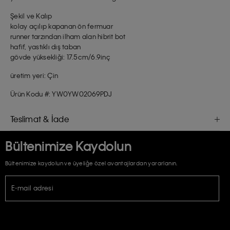
Şekil ve Kalıp
kolay açılıp kapanan ön fermuar
runner tarzından ilham alan hibrit bot
hafif, yastıklı dış taban
gövde yüksekliği: 17.5cm/6.9inç
üretim yeri: Çin
Ürün Kodu #: YW0YW02069PDJ
Teslimat & İade
Bültenimize Kaydolun
Bültenimize kaydolun ve üyeliğe özel avantajlardan yararlanın.
E-mail adresi
TİCARİ ELEKTRONİK İLETİ GÖNDERİLMESİ HUSUSUNDA KİŞİSEL VERİLERİN