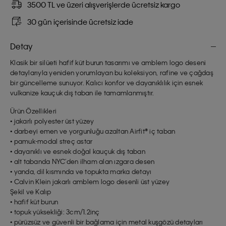
3500 TL ve üzeri alışverişlerde ücretsiz kargo
30 gün içerisinde ücretsiz iade
Detay
Klasik bir silüeti hafif küt burun tasarımı ve amblem logo deseni
detaylarıyla yeniden yorumlayan bu koleksiyon, rafine ve çağdaş
bir güncelleme sunuyor. Kalıcı konfor ve dayanıklılık için esnek
vulkanize kauçuk dış taban ile tamamlanmıştır.
Ürün Özellikleri
• jakarlı polyester üst yüzey
• darbeyi emen ve yorgunluğu azaltan Airfit® iç taban
• pamuk-modal streç astar
• dayanıklı ve esnek doğal kauçuk dış taban
• alt tabanda NYC'den ilham alan ızgara desen
• yanda, dil kısmında ve topukta marka detayı
• Calvin Klein jakarlı amblem logo desenli üst yüzey
Şekil ve Kalıp
• hafif küt burun
• topuk yüksekliği: 3cm/1.2inç
• pürüzsüz ve güvenli bir bağlama için metal kuşgözü detayları