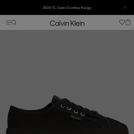
3500 TL Üzeri Ücretsiz Kargo
7500 TL Ve Üzeri Alışverişlerinizde 6 Taksit İmkanı