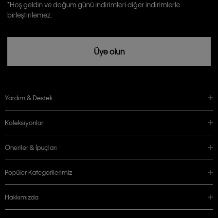
Calvin Klein tarafından kişisel verilerimin yurtdışına aktarılmasına açık
*Hoş geldin ve doğum günü indirimleri diğer indirimlerle
rızam vardır
birleştirilemez.
Üye olun
Yardım & Destek
Koleksiyonlar
Öneriler & İpuçları
Popüler Kategorilerimiz
Hakkımızda