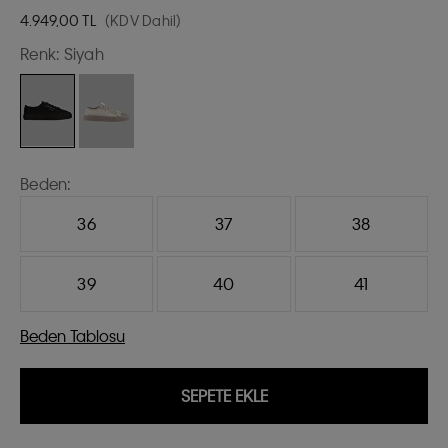
4.949,00
TL
(KDV Dahil)
Renk:
Siyah
Beden:
36
37
38
39
40
41
Beden Tablosu
SEPETE EKLE