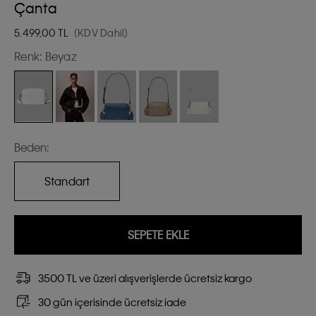
Çanta
5.499,00
TL
(KDV Dahil)
Renk:
Beyaz
Beden:
Standart
SEPETE EKLE
3500 TL ve üzeri alışverişlerde ücretsiz kargo
30 gün içerisinde ücretsiz iade