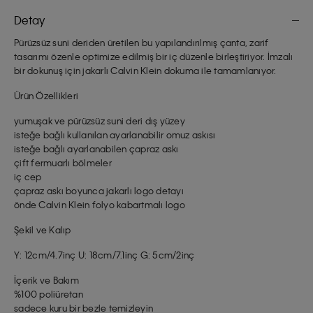
Detay
Pürüzsüz suni deriden üretilen bu yapılandırılmış çanta, zarif
tasarımı özenle optimize edilmiş bir iç düzenle birleştiriyor. İmzalı
bir dokunuş için jakarlı Calvin Klein dokuma ile tamamlanıyor.
Ürün Özellikleri
yumuşak ve pürüzsüz suni deri dış yüzey
isteğe bağlı kullanılan ayarlanabilir omuz askısı
isteğe bağlı ayarlanabilen çapraz askı
çift fermuarlı bölmeler
iç cep
çapraz askı boyunca jakarlı logo detayı
önde Calvin Klein folyo kabartmalı logo
Şekil ve Kalıp
Y: 12cm/4.7inç U: 18cm/7.1inç G: 5cm/2inç
İçerik ve Bakım
%100 poliüretan
sadece kuru bir bezle temizleyin