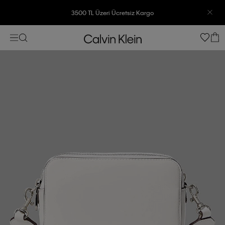
3500 TL Üzeri Ücretsiz Kargo
7500 TL Ve Üzeri Alışverişlerinizde 6 Taksit İmkanı