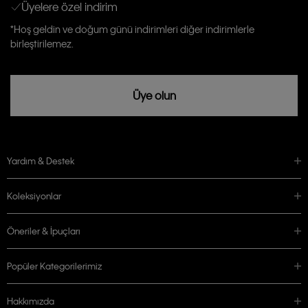
Üyelere özel indirim
Aydınlatma Metni’ni
okuduğumu kabul ediyorum.
Calvin Klein tarafından kişisel verilerimin yurtdışına aktarılmasına açık
*Hoş geldin ve doğum günü indirimleri diğer indirimlerle
rızam vardır
birleştirilemez.
Üye olun
Yardım & Destek
Koleksiyonlar
Öneriler & İpuçları
Popüler Kategorilerimiz
Hakkımızda