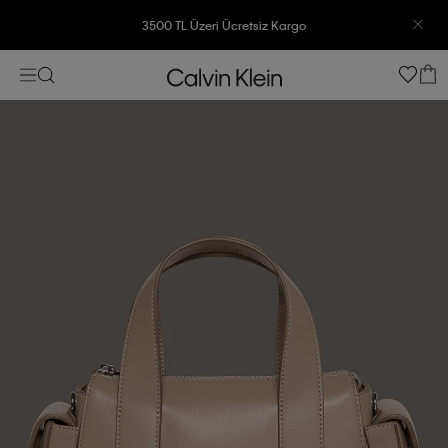
3500 TL Üzeri Ücretsiz Kargo
7500 TL Ve Üzeri Alışverişlerinizde 6 Taksit İmkanı