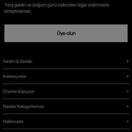
Calvin Klein tarafından kişisel verilerimin yurtdışına aktarılmasına açık
*Hoş geldin ve doğum günü indirimleri diğer indirimlerle
rızam vardır
birleştirilemez.
Üye olun
Yardım & Destek
Koleksiyonlar
Öneriler & İpuçları
Popüler Kategorilerimiz
Hakkımızda