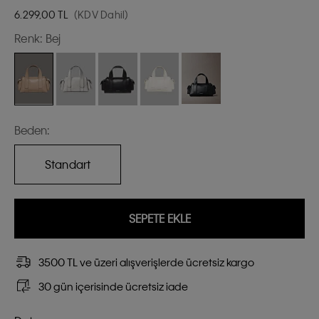
6.299,00
TL
(KDV Dahil)
Renk:
Bej
Beden:
Standart
SEPETE EKLE
3500 TL ve üzeri alışverişlerde ücretsiz kargo
30 gün içerisinde ücretsiz iade