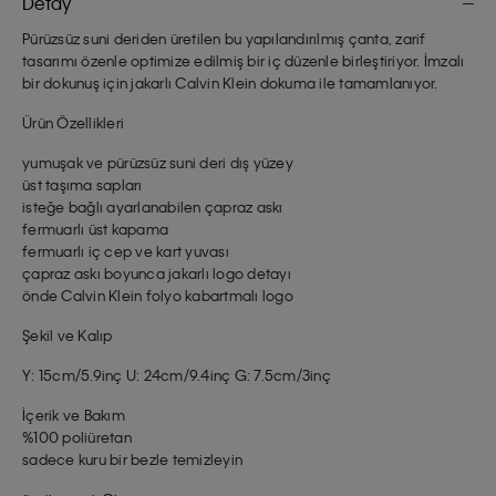
Detay
Pürüzsüz suni deriden üretilen bu yapılandırılmış çanta, zarif
tasarımı özenle optimize edilmiş bir iç düzenle birleştiriyor. İmzalı
bir dokunuş için jakarlı Calvin Klein dokuma ile tamamlanıyor.
Ürün Özellikleri
yumuşak ve pürüzsüz suni deri dış yüzey
üst taşıma sapları
isteğe bağlı ayarlanabilen çapraz askı
fermuarlı üst kapama
fermuarlı iç cep ve kart yuvası
çapraz askı boyunca jakarlı logo detayı
önde Calvin Klein folyo kabartmalı logo
Şekil ve Kalıp
Y: 15cm/5.9inç U: 24cm/9.4inç G: 7.5cm/3inç
İçerik ve Bakım
%100 poliüretan
sadece kuru bir bezle temizleyin