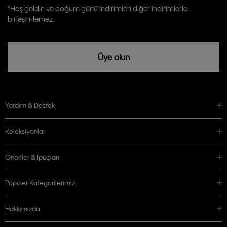
Calvin Klein tarafından kişisel verilerimin yurtdışına aktarılmasına açık
*Hoş geldin ve doğum günü indirimleri diğer indirimlerle
rızam vardır
birleştirilemez.
Üye olun
Yardım & Destek
Koleksiyonlar
Öneriler & İpuçları
Popüler Kategorilerimiz
Hakkımızda