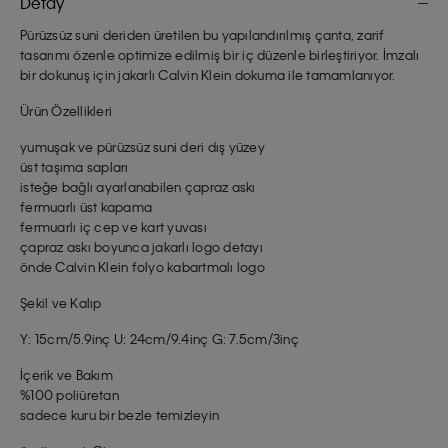
Detay
Pürüzsüz suni deriden üretilen bu yapılandırılmış çanta, zarif
tasarımı özenle optimize edilmiş bir iç düzenle birleştiriyor. İmzalı
bir dokunuş için jakarlı Calvin Klein dokuma ile tamamlanıyor.
Ürün Özellikleri
yumuşak ve pürüzsüz suni deri dış yüzey
üst taşıma sapları
isteğe bağlı ayarlanabilen çapraz askı
fermuarlı üst kapama
fermuarlı iç cep ve kart yuvası
çapraz askı boyunca jakarlı logo detayı
önde Calvin Klein folyo kabartmalı logo
Şekil ve Kalıp
Y: 15cm/5.9inç U: 24cm/9.4inç G: 7.5cm/3inç
İçerik ve Bakım
%100 poliüretan
sadece kuru bir bezle temizleyin