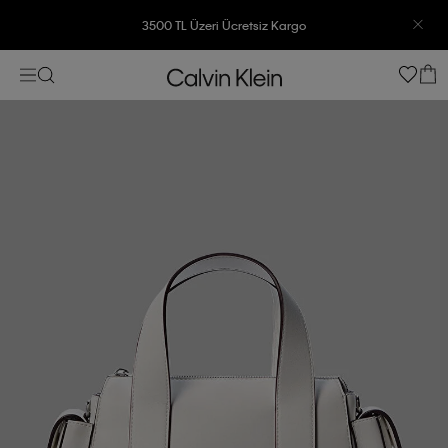
3500 TL Üzeri Ücretsiz Kargo
7500 TL Ve Üzeri Alışverişlerinizde 6 Taksit İmkanı