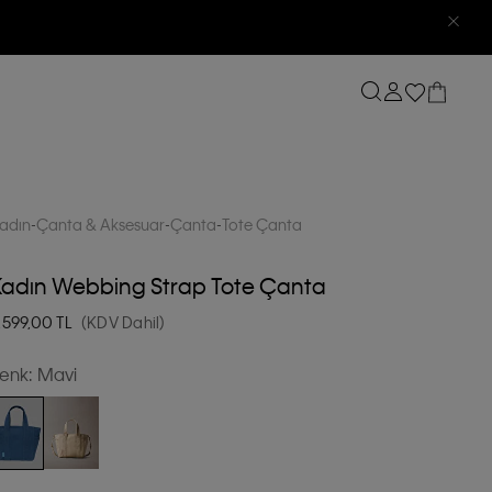
adın
Çanta & Aksesuar
Çanta
Tote Çanta
Kadın Webbing Strap Tote Çanta
.599,00
TL
(KDV Dahil)
enk:
Mavi