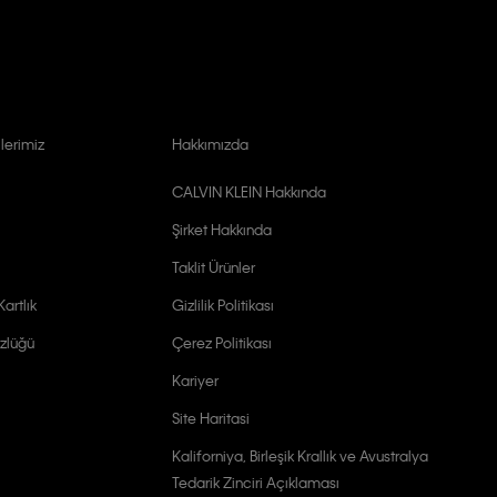
lerimiz
Hakkımızda
CALVIN KLEIN Hakkında
Şirket Hakkında
Taklit Ürünler
artlık
Gizlilik Politikası
zlüğü
Çerez Politikası
Kariyer
Site Haritasi
Kaliforniya, Birleşik Krallık ve Avustralya
Tedarik Zinciri Açıklaması