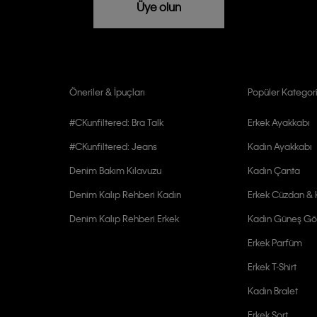
Üye olun
Öneriler & İpuçları
Popüler Kategori
#CKunfiltered: Bra Talk
Erkek Ayakkabı
#CKunfiltered: Jeans
Kadın Ayakkabı
Denim Bakım Kılavuzu
Kadın Çanta
Denim Kalıp Rehberi Kadın
Erkek Cüzdan & K
Denim Kalıp Rehberi Erkek
Kadın Güneş Gö
Erkek Parfüm
Erkek T-Shirt
Kadın Bralet
Erkek Şort