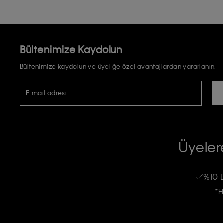
Bültenimize Kaydolun
Bültenimize kaydolun ve üyeliğe özel avantajlardan yararlanın.
E-mail adresi
TİCARİ ELEKTRONİK İLETİ GÖNDERİLMESİ HUSUSUNDA KİŞİSEL VE
RIZA VE ONAY METNİ
Üyelere
Calvin Klein e-bültenine abone olarak, kişisel verilerimin Calvin Klein tarafı
kampanyalarla alakalı her türlü iletişim yoluyla; E-mail ve SMS dahil olmak üze
%10 
Erkek
Kadın
Çocuk
işleneceğini anlıyor ve kabul ediyorum.
*H
Kişiye özel ticari elektronik iletilerini almak için
Açık Onay
veriyorum.
Aydınlatma Metni’ni
okuduğumu kabul ediyorum.
Calvin Klein tarafından kişisel verilerimin yurtdışına aktarılmasına açık 