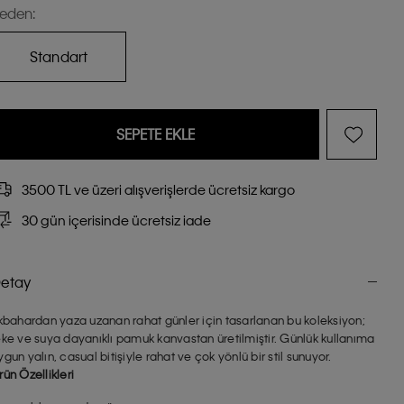
eden:
Standart
SEPETE EKLE
3500 TL ve üzeri alışverişlerde ücretsiz kargo
30 gün içerisinde ücretsiz iade
etay
lkbahardan yaza uzanan rahat günler için tasarlanan bu koleksiyon;
eke ve suya dayanıklı pamuk kanvastan üretilmiştir. Günlük kullanıma
ygun yalın, casual bitişiyle rahat ve çok yönlü bir stil sunuyor.
rün Özellikleri