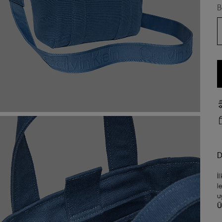
B
D
İ
l
u
Ü