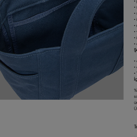
•
•
•
•
•
•
•
•
Ş
•
•
•
İ
%
s
ü
Ü
T