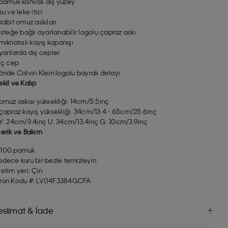
 pamuk kanvas dış yüzey
 su ve leke itici
 sabit omuz askıları
 isteğe bağlı ayarlanabilir logolu çapraz askı
 mıknatıslı kayış kapanışı
 yanlarda dış cepler
 iç cep
 önde Calvin Klein logolu bayrak detayı
ekil ve Kalıp
 omuz askısı yüksekliği: 14cm/5.5inç
 çapraz kayış yüksekliği: 34cm/13.4 - 65cm/25.6inç
 Y: 24cm/9.4inç U: 34cm/13.4inç G: 10cm/3.9inç
çerik ve Bakım
100 pamuk
adece kuru bir bezle temizleyin
retim yeri: Çin
rün Kodu #: LV04F3384GCFA
eslimat & İade