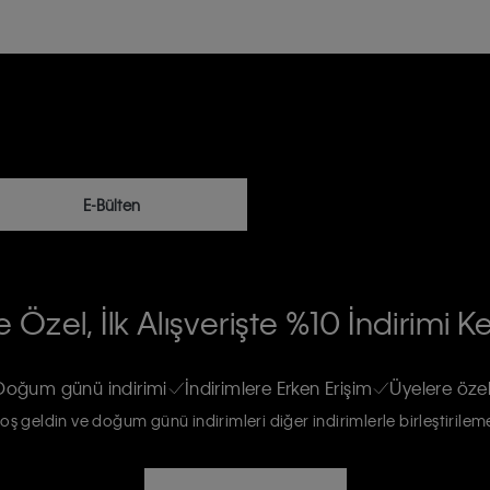
E-Bülten
RİLERİN İŞLENMESİ HAKKINDA AÇIK
 Özel, İlk Alışverişte %10 İndirimi K
na gönderileceğinin ve güncel ürün,
re haberdar edilip, kişisel verilerimin
Doğum günü indirimi
İndirimlere Erken Erişim
Üyelere özel
oş geldin ve doğum günü indirimleri diğer indirimlerle birleştirilem
rızam vardır