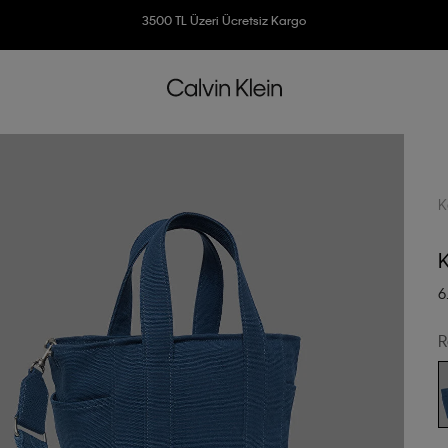
Ücretsiz İade
3500 TL Üzeri Ücretsiz Kargo
7500 TL Ve Üzeri Alışverişlerinizde 6 Taksit İmkanı
K
6
R