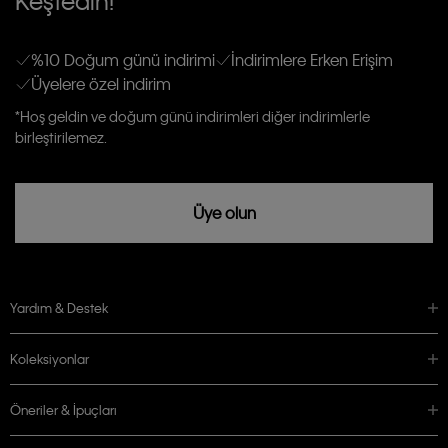
Keşfedin!
gönderileceğinin ve güncel ürün, kampanyalarla alakalı her türlü iletişim yoluyla;
Erkek
Kadın
Çocuk
E-mail ve SMS dahil olmak üzere haberdar edilip, kişisel verilerimin işleneceğini
anlıyor ve kabul ediyorum.
Kişiye özel ticari elektronik iletilerini almak için
Açık Onay
veriyorum.
%10 Doğum günü indirimi
İndirimlere Erken Erişim
Üyelere özel indirim
Aydınlatma Metni’ni
okuduğumu kabul ediyorum.
Calvin Klein tarafından kişisel verilerimin yurtdışına aktarılmasına açık
*Hoş geldin ve doğum günü indirimleri diğer indirimlerle
rızam vardır
birleştirilemez.
Üye olun
Yardım & Destek
Koleksiyonlar
Öneriler & İpuçları