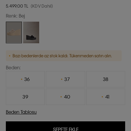
5.499,00
TL
(KDV Dahil)
Renk:
Bej
Bazı bedenlerde az stok kaldı. Tükenmeden satın alın.
Beden:
36
37
38
39
40
41
Beden Tablosu
SEPETE EKLE