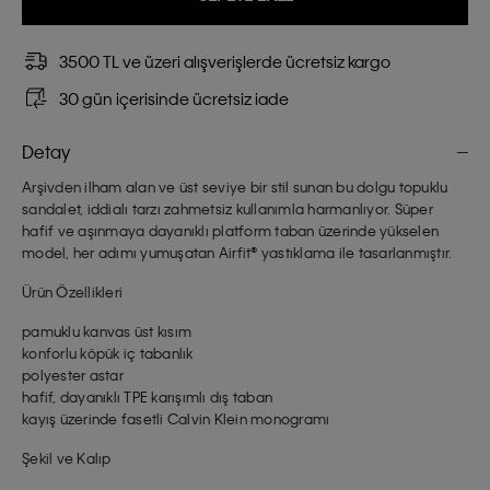
3500 TL ve üzeri alışverişlerde ücretsiz kargo
30 gün içerisinde ücretsiz iade
Detay
Arşivden ilham alan ve üst seviye bir stil sunan bu dolgu topuklu
sandalet, iddialı tarzı zahmetsiz kullanımla harmanlıyor. Süper
hafif ve aşınmaya dayanıklı platform taban üzerinde yükselen
model, her adımı yumuşatan Airfit® yastıklama ile tasarlanmıştır.
Ürün Özellikleri
pamuklu kanvas üst kısım
konforlu köpük iç tabanlık
polyester astar
hafif, dayanıklı TPE karışımlı dış taban
kayış üzerinde fasetli Calvin Klein monogramı
Şekil ve Kalıp