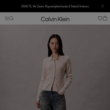
7500 TL Ve Üzeri Alışverişlerinizde 6 Taksit İmkanı