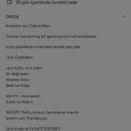
30 gün içerisinde ücretsiz iade
Detay
Kadınlar için Calvin Klein
Özenle hazırlanmış bir gardırop için rafine klasikler
İmza silüetlerle minimalist temel parçalar
Ürün Özellikleri
uzun kollu, sivri yaka
ön düğmeler
ribanalı doku
Şekil ve Kalıp
slim fit - ince kesim
İçerik ve Bakım
%55 PET %45 yün kuru temizleme önerilir
üretim yeri: Kamboçya
Ürün Kodu #: LV047E305G5FZ