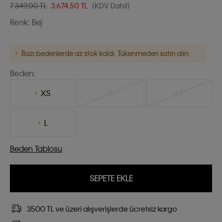
7.349,00 TL
3.674,50
TL
(KDV Dahil)
Renk:
Bej
Bazı bedenlerde az stok kaldı. Tükenmeden satın alın.
Beden:
XS
S
M
L
Beden Tablosu
SEPETE EKLE
3500 TL ve üzeri alışverişlerde ücretsiz kargo