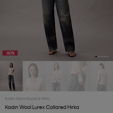
-50%
Kadın
Giyim
Kazak & Hırka
Kadın Wool Lurex Collared Hırka