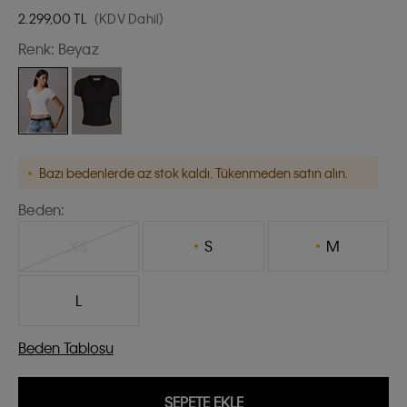
2.299,00
TL
(KDV Dahil)
Renk:
Beyaz
Bazı bedenlerde az stok kaldı. Tükenmeden satın alın.
Beden:
XS
S
M
L
Beden Tablosu
SEPETE EKLE