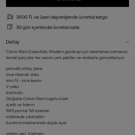
3500 TL ve üzeri alışverişlerde ücretsiz kargo
30 gün içerisinde ücretsiz iade
Detay
Calvin Klein Essentials. Modern gardırop için tasarlanan zamansız
temel parçalar her sezon yeni şekiller ve renklerle güncelleniyor.
pamuklu streç jarse
ince ribanalı doku
slim fit - ince kesim
V-yaka
kısa kollu
Göğüste Calvin Klein logolu rozet
içerik ve bakım:
%95 pamuk %5 elastan
makinede yıkanabilir
kurutma makinesinde düşük ayar
üretim yeri: Vietnam