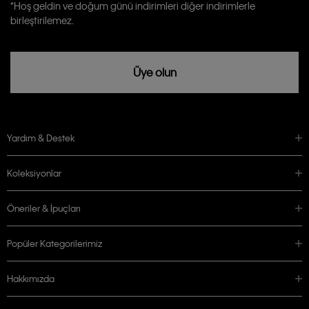
Calvin Klein tarafından kişisel verilerimin yurtdışına aktarılmasına açık
*Hoş geldin ve doğum günü indirimleri diğer indirimlerle
rızam vardır
birleştirilemez.
Üye olun
Yardım & Destek
Koleksiyonlar
Öneriler & İpuçları
Popüler Kategorilerimiz
Hakkımızda