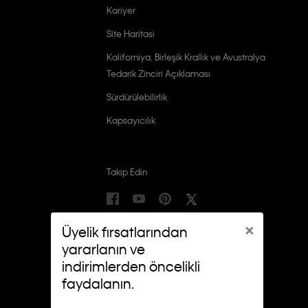
Kariyer
Site Haritasi
Kaliforniya, Birleşik Krallık ve Avustralya
Tedarik Zinciri Açıklaması
Sürdürülebilirlik
Kapsayıcılık
Takip Edin
×
Üyelik fırsatlarından
yararlanın ve
indirimlerden öncelikli
faydalanın.