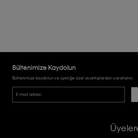
Bültenimize Kaydolun
Bültenimize kaydolun ve üyeliğe özel avantajlardan yararlanın.
E-mail adresi
TİCARİ ELEKTRONİK İLETİ GÖNDERİLMESİ HUSUSUNDA KİŞİSEL VE
RIZA VE ONAY METNİ
Üyelere
Calvin Klein e-bültenine abone olarak, kişisel verilerimin Calvin Klein tarafı