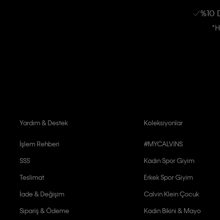
kampanyalarla alakalı her türlü iletişim yoluyla; E-mail ve SMS dahil olmak üze
%10 
Erkek
Kadın
Çocuk
işleneceğini anlıyor ve kabul ediyorum.
*H
Kişiye özel ticari elektronik iletilerini almak için
Açık Onay
veriyorum.
Aydınlatma Metni’ni
okuduğumu kabul ediyorum.
Calvin Klein tarafından kişisel verilerimin yurtdışına aktarılmasına açık 
Yardım & Destek
Koleksiyonlar
İşlem Rehberi
#MYCALVINS
SSS
Kadın Spor Giyim
Teslimat
Erkek Spor Giyim
İade & Değişim
Calvin Klein Çocuk
Sipariş & Ödeme
Kadın Bikini & Mayo