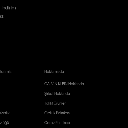
 indirim
ez.
lerimiz
Hakkımızda
CALVIN KLEIN Hakkında
Şirket Hakkında
Taklit Ürünler
artlık
Gizlilik Politikası
zlüğü
Çerez Politikası