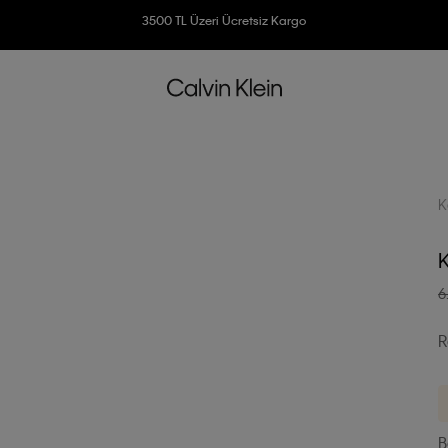
Ücretsiz İade
3500 TL Üzeri Ücretsiz Kargo
7500 TL Ve Üzeri Alışverişlerinizde 6 Taksit İmkanı
K
K
6
R
B