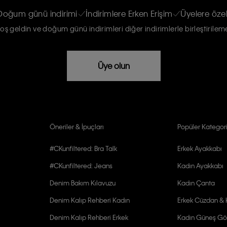
re haberdar edilip, kişisel verilerimin
Doğum günü indirimi
İndirimlere Erken Erişim
Üyelere özel
oş geldin ve doğum günü indirimleri diğer indirimlerle birleştirilem
rızam vardır
Üye olun
Öneriler & İpuçları
Popüler Kategori
#CKunfiltered: Bra Talk
Erkek Ayakkabı
#CKunfiltered: Jeans
Kadın Ayakkabı
Denim Bakım Kılavuzu
Kadın Çanta
Denim Kalıp Rehberi Kadın
Erkek Cüzdan & K
Denim Kalıp Rehberi Erkek
Kadın Güneş Gö