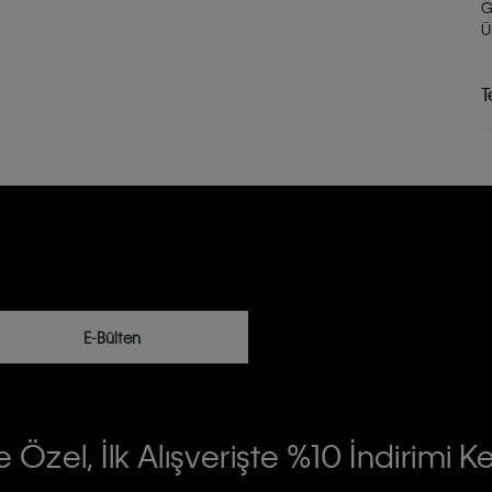
G
Ü
T
E-Bülten
RİLERİN İŞLENMESİ HAKKINDA AÇIK
 Özel, İlk Alışverişte %10 İndirimi K
na gönderileceğinin ve güncel ürün,