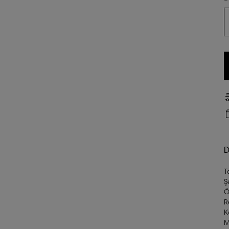
D
T
Ş
Ö
R
K
M