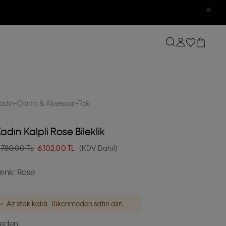
adın
Çanta & Aksesuar
Takı
adın Kalpli Rose Bileklik
.780,00 TL
6.102,00
TL
(KDV Dahil)
enk:
Rose
Az stok kaldı. Tükenmeden satın alın.
eden: