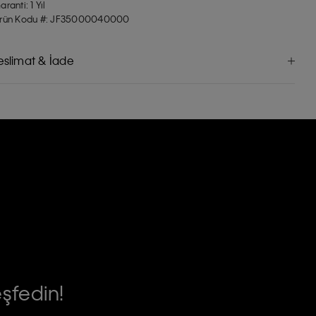
aranti: 1 Yıl
rün Kodu #: JF35000040000
eslimat & İade
eşfedin!