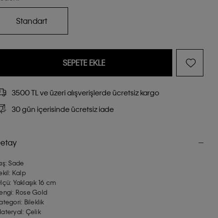
Standart
SEPETE EKLE
3500 TL ve üzeri alışverişlerde ücretsiz kargo
30 gün içerisinde ücretsiz iade
etay
aş: Sade
ekil: Kalp
lçü: Yaklaşık 16 cm
engi: Rose Gold
ategori: Bileklik
ateryal: Çelik