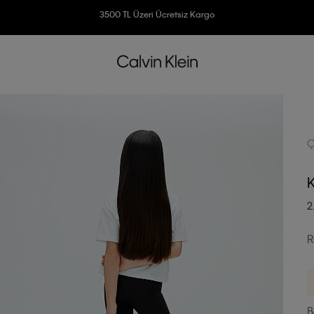
Ücretsiz İade
3500 TL Üzeri Ücretsiz Kargo
7500 TL Ve Üzeri Alışverişlerinizde 6 Taksit İmkanı
Ç
K
2
R
B