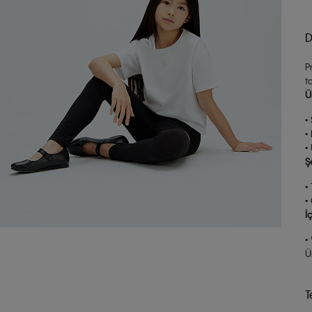
D
P
t
Ü
•
•
•
Ş
•
•
İ
•
Ü
T