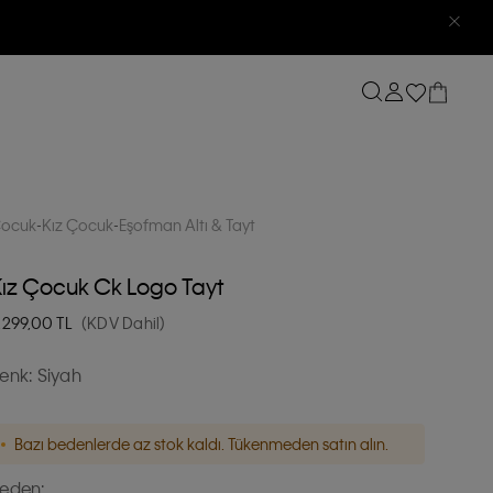
ocuk
Kız Çocuk
Eşofman Altı & Tayt
ız Çocuk Ck Logo Tayt
.299,00
TL
(KDV Dahil)
enk:
Siyah
Bazı bedenlerde az stok kaldı. Tükenmeden satın alın.
eden: