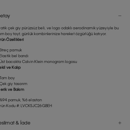
etay
ratik çek giy pürüzsüz beli, ve logo odaklı aerodinamik yüzeyiyle bu
am boy tayt, günlük kombinlerinize hareket özgürlüğü katıyor.
rün Özellikleri
 Streç pamuk
 Elastik bel bandı
 Üst bacakta Calvin Klein monogram logosu
ekil ve Kalıp
 Tam boy
 Çek giy tasarım
çerik ve Bakım
 %94 pamuk, %6 elastan
rün Kodu #: LVCKSJC26GBEH
eslimat & İade