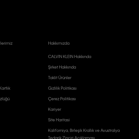
lerimiz
Hakkımızda
CALVIN KLEIN Hakkında
Şirket Hakkında
Taklit Ürünler
artlık
Gizlilik Politikası
zlüğü
Çerez Politikası
Kariyer
Site Haritasi
Kaliforniya, Birleşik Krallık ve Avustralya
Tedarik Zinciri Açıklaması