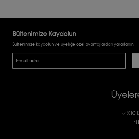
Bültenimize Kaydolun
Bültenimize kaydolun ve üyeliğe özel avantajlardan yararlanın.
E-mail adresi
TİCARİ ELEKTRONİK İLETİ GÖNDERİLMESİ HUSUSUNDA KİŞİSEL VE
RIZA VE ONAY METNİ
Üyelere
Calvin Klein e-bültenine abone olarak, kişisel verilerimin Calvin Klein tarafı
kampanyalarla alakalı her türlü iletişim yoluyla; E-mail ve SMS dahil olmak üze
%10 
Erkek
Kadın
Çocuk
işleneceğini anlıyor ve kabul ediyorum.
*H
Kişiye özel ticari elektronik iletilerini almak için
Açık Onay
veriyorum.
Aydınlatma Metni’ni
okuduğumu kabul ediyorum.