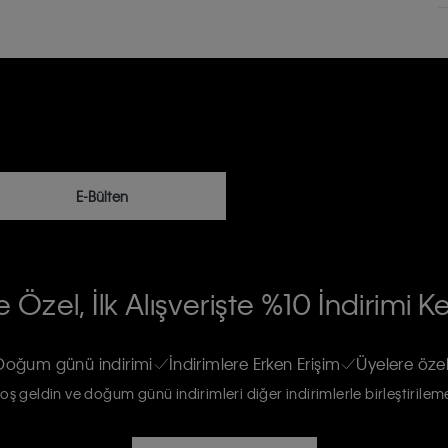
E-Bülten
RİLERİN İŞLENMESİ HAKKINDA AÇIK
 Özel, İlk Alışverişte %10 İndirimi K
na gönderileceğinin ve güncel ürün,
re haberdar edilip, kişisel verilerimin
Doğum günü indirimi
İndirimlere Erken Erişim
Üyelere özel
oş geldin ve doğum günü indirimleri diğer indirimlerle birleştirilem