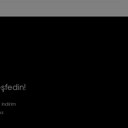
eşfedin!
 indirim
ez.