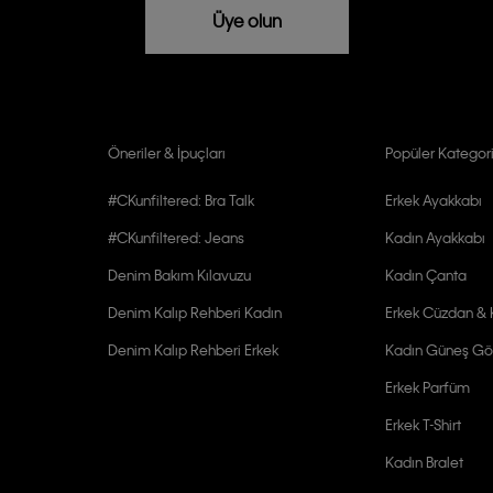
rızam vardır
Üye olun
Öneriler & İpuçları
Popüler Kategori
#CKunfiltered: Bra Talk
Erkek Ayakkabı
#CKunfiltered: Jeans
Kadın Ayakkabı
Denim Bakım Kılavuzu
Kadın Çanta
Denim Kalıp Rehberi Kadın
Erkek Cüzdan & K
Denim Kalıp Rehberi Erkek
Kadın Güneş Gö
Erkek Parfüm
Erkek T-Shirt
Kadın Bralet