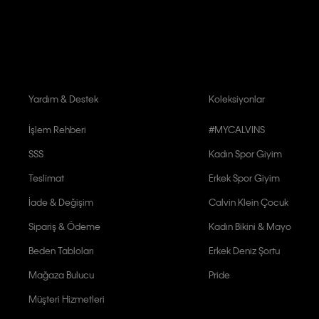
Calvin Klein tarafından kişisel verilerimin yurtdışına aktarılmasına açık 
Yardım & Destek
Koleksiyonlar
İşlem Rehberi
#MYCALVINS
SSS
Kadın Spor Giyim
Teslimat
Erkek Spor Giyim
İade & Değişim
Calvin Klein Çocuk
Sipariş & Ödeme
Kadın Bikini & Mayo
Beden Tabloları
Erkek Deniz Şortu
Mağaza Bulucu
Pride
Müşteri Hizmetleri