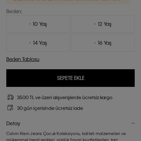
Beden:
10 Yaş
12 Yaş
14 Yaş
16 Yaş
Beden Tablosu
SEPETE EKLE
3500 TL ve üzeri alışverişlerde ücretsiz kargo
30 gün içerisinde ücretsiz iade
Detay
Calvin Klein Jeans Çocuk Koleksiyonu, kaliteli malzemeleri ve
mükemmel trend renkleri, günlük favori kıyafetlerden, tarz