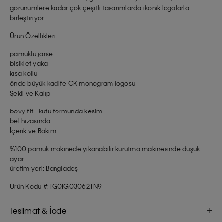
görünümlere kadar çok çeşitli tasarımlarda ikonik logolarla
birleştiriyor
Ürün Özellikleri
pamuklu jarse
bisiklet yaka
kısa kollu
önde büyük kadife CK monogram logosu
Şekil ve Kalıp
boxy fit - kutu formunda kesim
bel hizasında
İçerik ve Bakım
%100 pamuk makinede yıkanabilir kurutma makinesinde düşük
ayar
üretim yeri: Bangladeş
Ürün Kodu #: IG0IG03062TN9
Teslimat & İade