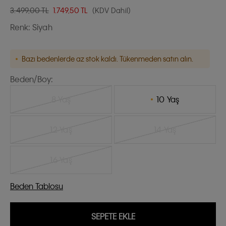
3.499,00 TL
1.749,50
TL
(KDV Dahil)
Renk:
Siyah
Bazı bedenlerde az stok kaldı. Tükenmeden satın alın.
Beden/Boy:
8 Yaş
10 Yaş
12 Yaş
14 Yaş
16 Yaş
Beden Tablosu
SEPETE EKLE