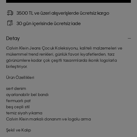
3500 TL ve üzeri alışverişlerde ücretsiz kargo
30 gün içerisinde ücretsiz iade
Detay
Calvin Klein Jeans Çocuk Koleksiyonu, kaliteli malzemeleri ve
mükemmel trend renkleri, günlük favori kıyafetlerden, tarz
görünümlere kadar çok çeşitli tasarımlarda ikonik logolarla
birleştiriyor.
Ürün Özellikleri
sert denim
ayarlanabilir bel bandı
fermuarlı pat
beş cepli stil
temiz siyah yıkama
Calvin Klein markalı donanım ve logolu arma
Şekil ve Kalıp