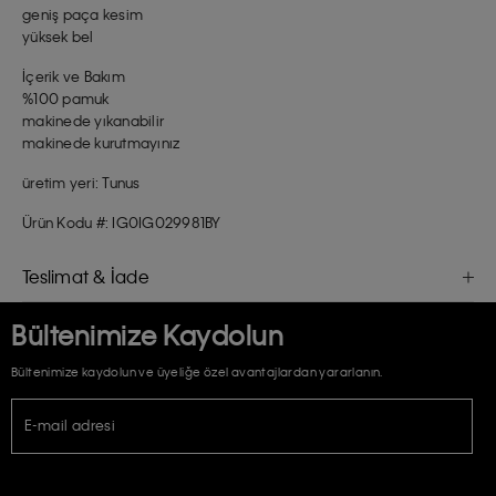
geniş paça kesim
yüksek bel
İçerik ve Bakım
%100 pamuk
makinede yıkanabilir
makinede kurutmayınız
üretim yeri: Tunus
Ürün Kodu #: IG0IG029981BY
Teslimat & İade
Bültenimize Kaydolun
Bültenimize kaydolun ve üyeliğe özel avantajlardan yararlanın.
E-mail adresi