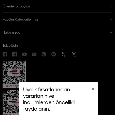
Öneriler & İpuçları
Popüler Kategorilerimiz
Hakkımızda
Takip Edin
×
Üyelik fırsatlarından
yararlanın ve
indirimlerden öncelikli
faydalanın.