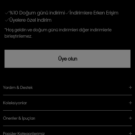
E-mail ve SMS dahil olmak üzere haberdar edilip, kişisel verilerimin işleneceğini
anlıyor ve kabul ediyorum.
Kişiye özel ticari elektronik iletilerini almak için
Açık Onay
veriyorum.
%10 Doğum günü indirimi
İndirimlere Erken Erişim
Üyelere özel indirim
Aydınlatma Metni’ni
okuduğumu kabul ediyorum.
Calvin Klein tarafından kişisel verilerimin yurtdışına aktarılmasına açık
*Hoş geldin ve doğum günü indirimleri diğer indirimlerle
rızam vardır
birleştirilemez.
Üye olun
Yardım & Destek
Koleksiyonlar
Öneriler & İpuçları
Popüler Kategorilerimiz