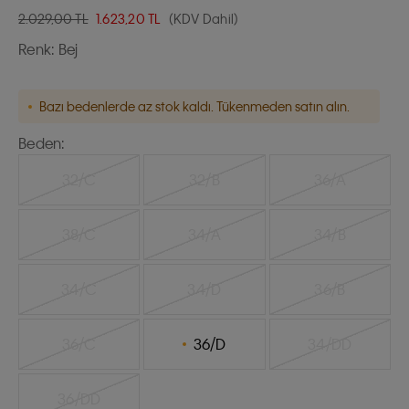
2.029,00 TL
1.623,20
TL
(KDV Dahil)
Renk:
Bej
Bazı bedenlerde az stok kaldı. Tükenmeden satın alın.
Beden:
32/C
32/B
36/A
38/C
34/A
34/B
34/C
34/D
36/B
36/C
36/D
34/DD
36/DD