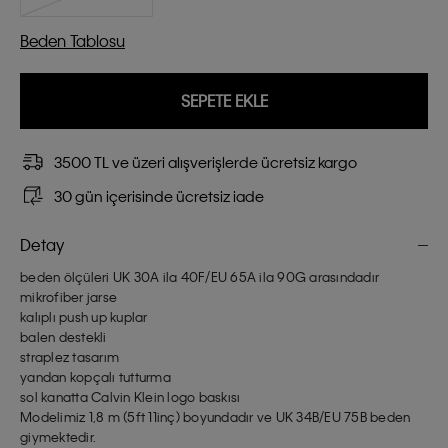
Beden Tablosu
SEPETE EKLE
3500 TL ve üzeri alışverişlerde ücretsiz kargo
30 gün içerisinde ücretsiz iade
Detay
beden ölçüleri UK 30A ila 40F/EU 65A ila 90G arasındadır
mikrofiber jarse
kalıplı push up kuplar
balen destekli
straplez tasarım
yandan kopçalı tutturma
sol kanatta Calvin Klein logo baskısı
Modelimiz 1,8 m (5ft 11inç) boyundadır ve UK 34B/EU 75B beden
giymektedir.