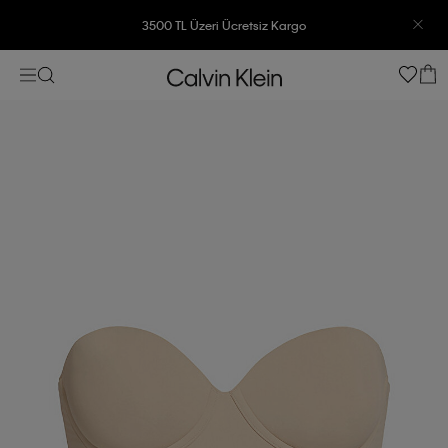
3500 TL Üzeri Ücretsiz Kargo
7500 TL Ve Üzeri Alışverişlerinizde 6 Taksit İmkanı