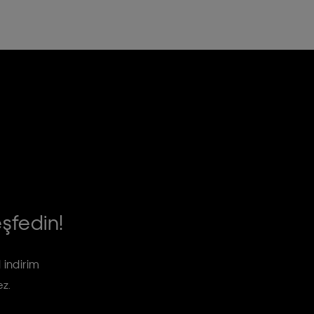
eşfedin!
 indirim
ez.