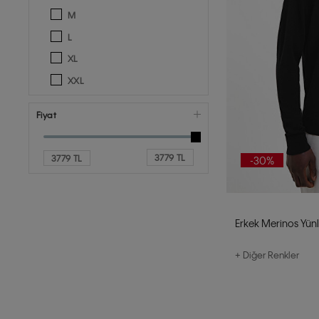
M
L
XL
XXL
Fiyat
3779 TL
3779 TL
-30%
Erkek Merinos Yün
+ Diğer Renkler