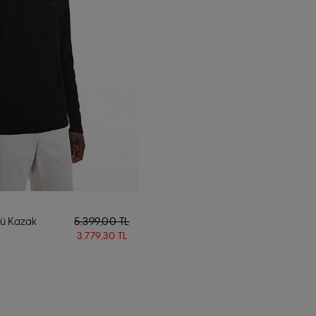
lü Kazak
5.399,00 TL
3.779,30 TL