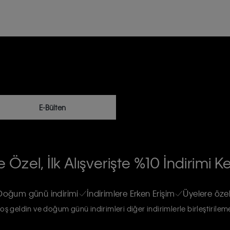
E-Bülten
RİLERİN İŞLENMESİ HAKKINDA AÇIK
 Özel, İlk Alışverişte %10 İndirimi K
na gönderileceğinin ve güncel ürün,
re haberdar edilip, kişisel verilerimin
Doğum günü indirimi
İndirimlere Erken Erişim
Üyelere özel
oş geldin ve doğum günü indirimleri diğer indirimlerle birleştirilem