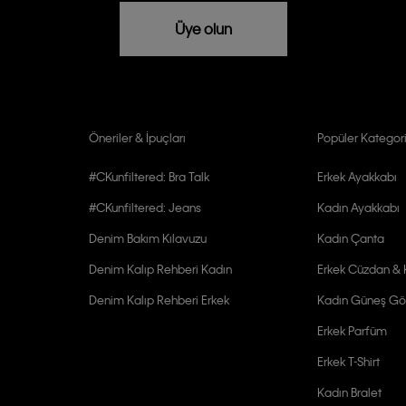
rızam vardır
Üye olun
Öneriler & İpuçları
Popüler Kategori
#CKunfiltered: Bra Talk
Erkek Ayakkabı
#CKunfiltered: Jeans
Kadın Ayakkabı
Denim Bakım Kılavuzu
Kadın Çanta
Denim Kalıp Rehberi Kadın
Erkek Cüzdan & K
Denim Kalıp Rehberi Erkek
Kadın Güneş Gö
Erkek Parfüm
Erkek T-Shirt
Kadın Bralet