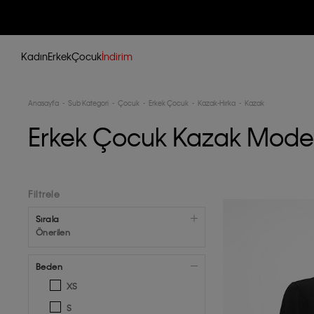
Kadın
Erkek
Çocuk
İndirim
Anasayfa
Sub Kategori
Çocuk
Erkek Çocuk
Kazak-Hırka
Kazak
Erkek Çocuk Kazak Model
Filtrele
Sırala
Önerilen
Beden
XS
S