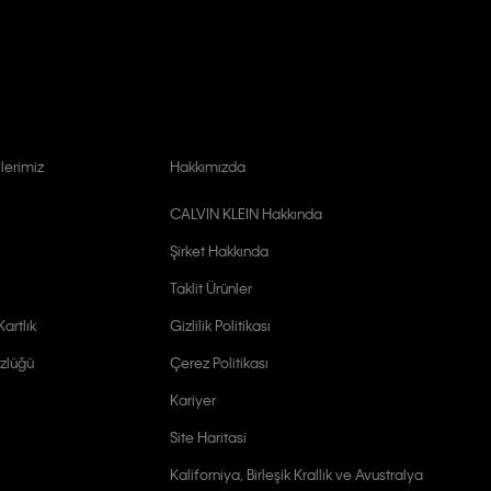
lerimiz
Hakkımızda
CALVIN KLEIN Hakkında
Şirket Hakkında
Taklit Ürünler
artlık
Gizlilik Politikası
zlüğü
Çerez Politikası
Kariyer
Site Haritasi
Kaliforniya, Birleşik Krallık ve Avustralya