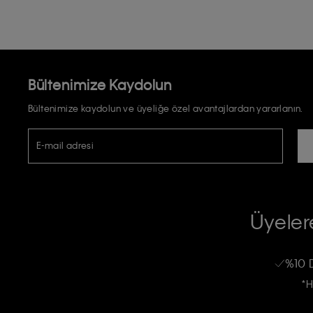
Bültenimize Kaydolun
Bültenimize kaydolun ve üyeliğe özel avantajlardan yararlanın.
E-mail adresi
TİCARİ ELEKTRONİK İLETİ GÖNDERİLMESİ HUSUSUNDA KİŞİSEL VE
RIZA VE ONAY METNİ
Üyelere
Calvin Klein e-bültenine abone olarak, kişisel verilerimin Calvin Klein tarafı
kampanyalarla alakalı her türlü iletişim yoluyla; E-mail ve SMS dahil olmak üze
%10 
Erkek
Kadın
Çocuk
işleneceğini anlıyor ve kabul ediyorum.
*H
Kişiye özel ticari elektronik iletilerini almak için
Açık Onay
veriyorum.
Aydınlatma Metni’ni
okuduğumu kabul ediyorum.