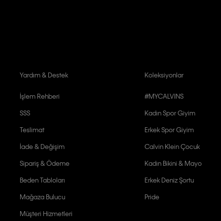
Calvin Klein tarafından kişisel verilerimin yurtdışına aktarılmasına açık 
Yardım & Destek
Koleksiyonlar
İşlem Rehberi
#MYCALVINS
SSS
Kadın Spor Giyim
Teslimat
Erkek Spor Giyim
İade & Değişim
Calvin Klein Çocuk
Sipariş & Ödeme
Kadın Bikini & Mayo
Beden Tabloları
Erkek Deniz Şortu
Mağaza Bulucu
Pride
Müşteri Hizmetleri