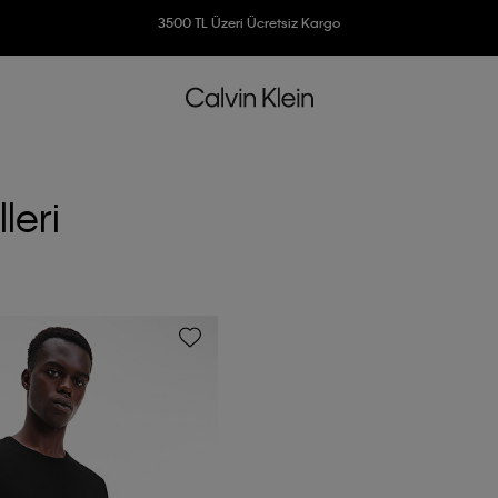
Ücretsiz İade
3500 TL Üzeri Ücretsiz Kargo
7500 TL Ve Üzeri Alışverişlerinizde 6 Taksit İmkanı
leri