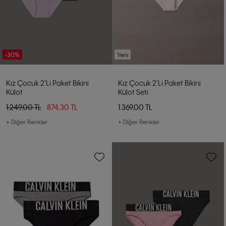
-30%
Yeni
Kız Çocuk 2'li Paket Bikini
Kız Çocuk 2'li Paket Bikini
Külot
Külot Seti
1.249,00 TL
874,30 TL
1.369,00 TL
+ Diğer Renkler
+ Diğer Renkler