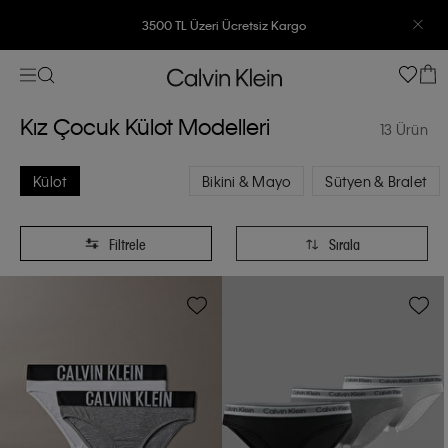
3500 TL Üzeri Ücretsiz Kargo
7500 TL Ve Üzeri Alışverişlerinizde 6 Taksit İmkanı
Kız Çocuk Külot Modelleri
13 Ürün
Külot
Bikini & Mayo
Sütyen & Bralet
Filtrele
Sırala