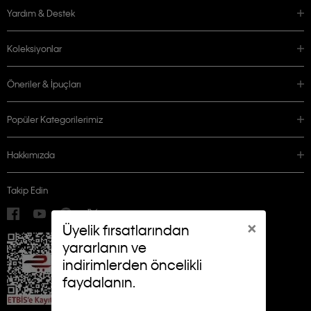
Yardım & Destek
Koleksiyonlar
Öneriler & İpuçları
Popüler Kategorilerimiz
Hakkımızda
Takip Edin
×
Üyelik fırsatlarından
yararlanın ve
indirimlerden öncelikli
faydalanın.