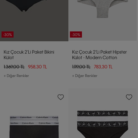
-30%
-30%
Kız Çocuk 2'li Paket Bikini
Kız Çocuk 2’li Paket Hipster
Külot
Külot - Modern Cotton
1.369,00 TL
958,30 TL
1.119,00 TL
783,30 TL
+ Diğer Renkler
+ Diğer Renkler