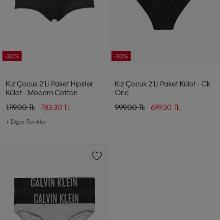
-30%
-30%
Kız Çocuk 2’li Paket Hipster
Kız Çocuk 2’li Paket Külot - Ck
Külot - Modern Cotton
One
1.119,00 TL
783,30 TL
999,00 TL
699,30 TL
+ Diğer Renkler