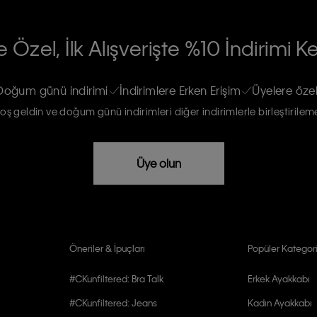
RİLERİN İŞLENMESİ HAKKINDA AÇIK
 Özel, İlk Alışverişte %10 İndirimi K
na gönderileceğinin ve güncel ürün,
re haberdar edilip, kişisel verilerimin
Doğum günü indirimi
İndirimlere Erken Erişim
Üyelere özel
oş geldin ve doğum günü indirimleri diğer indirimlerle birleştirilem
rızam vardır
Üye olun
Öneriler & İpuçları
Popüler Kategori
#CKunfiltered: Bra Talk
Erkek Ayakkabı
#CKunfiltered: Jeans
Kadın Ayakkabı