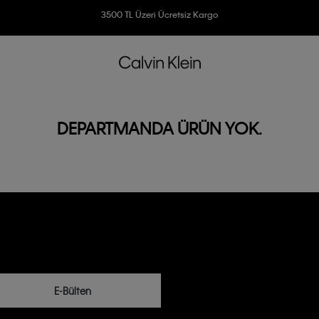
Ücretsiz İade
3500 TL Üzeri Ücretsiz Kargo
7500 TL Ve Üzeri Alışverişlerinizde 6 Taksit İmkanı
DEPARTMANDA ÜRÜN YOK.
E-Bülten