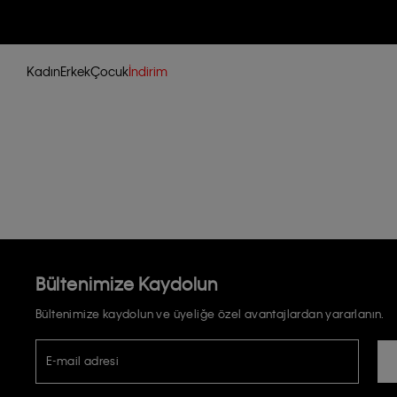
Kadın
Erkek
Çocuk
İndirim
Bültenimize Kaydolun
Bültenimize kaydolun ve üyeliğe özel avantajlardan yararlanın.
E-mail adresi