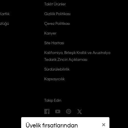
Taklit Ürünler
artlık
Gizlilik Politikası
zlüğü
Çerez Politikası
Kariyer
Site Haritasi
Kaliforniya, Birleşik Krallık ve Avustralya
Tedarik Zinciri Açıklaması
Sürdürülebilirlik
Kapsayıcılık
Takip Edin
×
Üyelik fırsatlarından