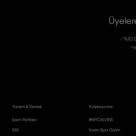
TİCARİ ELEKTRONİK İLETİ GÖNDERİLMESİ HUSUSUNDA KİŞİSEL VE
RIZA VE ONAY METNİ
Üyelere
Calvin Klein e-bültenine abone olarak, kişisel verilerimin Calvin Klein tarafı
kampanyalarla alakalı her türlü iletişim yoluyla; E-mail ve SMS dahil olmak üze
%10 
Erkek
Kadın
Çocuk
işleneceğini anlıyor ve kabul ediyorum.
*H
Kişiye özel ticari elektronik iletilerini almak için
Açık Onay
veriyorum.
Aydınlatma Metni’ni
okuduğumu kabul ediyorum.
Calvin Klein tarafından kişisel verilerimin yurtdışına aktarılmasına açık 
Yardım & Destek
Koleksiyonlar
İşlem Rehberi
#MYCALVINS
SSS
Kadın Spor Giyim