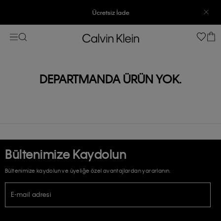
Ücretsiz İade
3500 TL Üzeri Ücretsiz Kargo
7500 TL Ve Üzeri Alışverişlerinizde 6 Taksit İmkanı
DEPARTMANDA ÜRÜN YOK.
Bültenimize Kaydolun
Bültenimize kaydolun ve üyeliğe özel avantajlardan yararlanın.
E-mail adresi