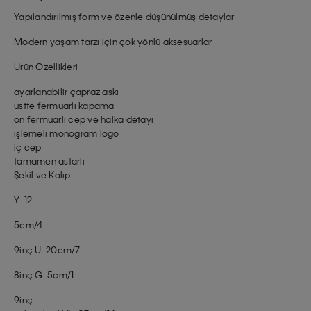
Yapılandırılmış form ve özenle düşünülmüş detaylar
Modern yaşam tarzı için çok yönlü aksesuarlar
Ürün Özellikleri
ayarlanabilir çapraz askı
üstte fermuarlı kapama
ön fermuarlı cep ve halka detayı
işlemeli monogram logo
iç cep
tamamen astarlı
Şekil ve Kalıp
Y: 12
5cm/4
9inç U: 20cm/7
8inç G: 5cm/1
9inç