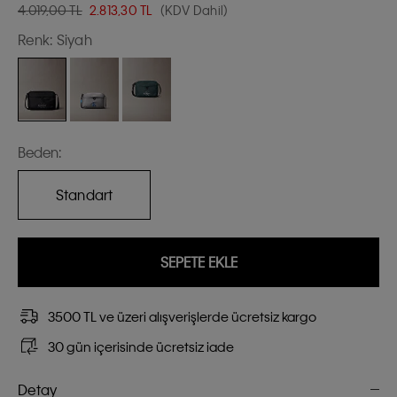
4.019,00 TL
2.813,30
TL
(KDV Dahil)
Renk:
Siyah
Beden:
Standart
SEPETE EKLE
3500 TL ve üzeri alışverişlerde ücretsiz kargo
30 gün içerisinde ücretsiz iade
Detay