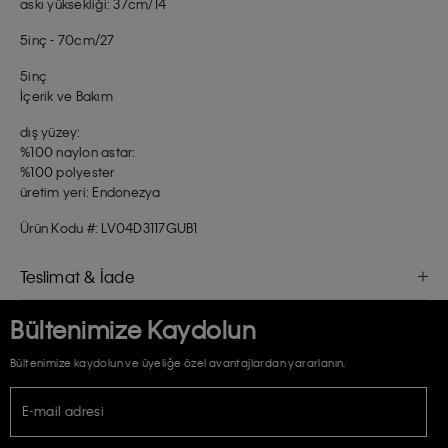
askı yüksekliği: 37cm/14
5inç - 70cm/27
5inç
İçerik ve Bakım
dış yüzey:
%100 naylon astar:
%100 polyester
üretim yeri: Endonezya
Ürün Kodu #: LV04D3117GUB1
Teslimat & İade
Bültenimize Kaydolun
Bültenimize kaydolun ve üyeliğe özel avantajlardan yararlanın.
E-mail adresi