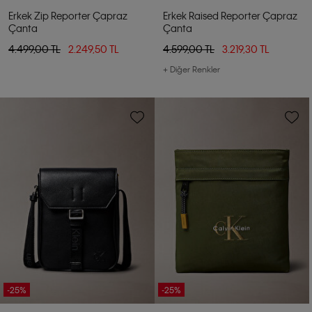
Erkek Zip Reporter Çapraz
Erkek Raised Reporter Çapraz
Çanta
Çanta
4.499,00 TL
2.249,50 TL
4.599,00 TL
3.219,30 TL
+ Diğer Renkler
-25%
-25%