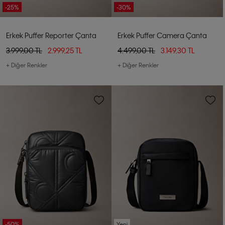
-25%
-30%
Erkek Puffer Reporter Çanta
Erkek Puffer Camera Çanta
3.999,00 TL
2.999,25 TL
4.499,00 TL
3.149,30 TL
+ Diğer Renkler
+ Diğer Renkler
-50%
Yeni