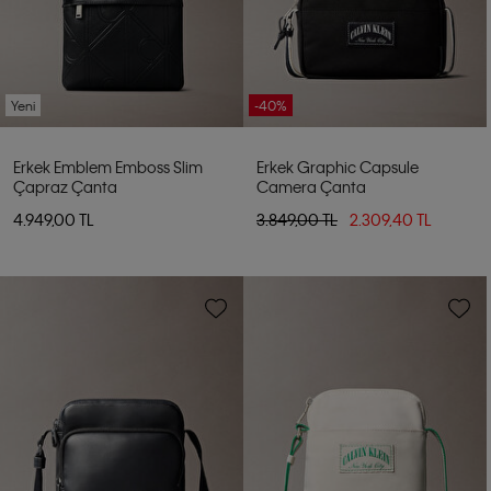
Yeni
-40%
Erkek Emblem Emboss Slim
Erkek Graphic Capsule
Çapraz Çanta
Camera Çanta
4.949,00 TL
3.849,00 TL
2.309,40 TL