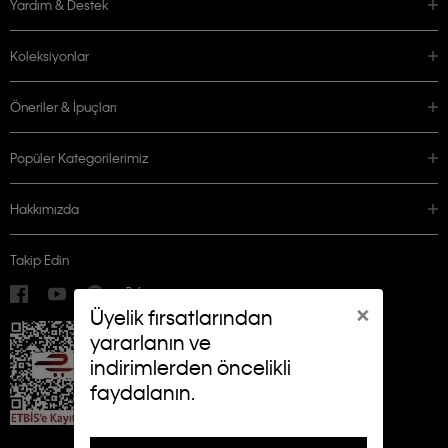
Yardım & Destek
Koleksiyonlar
Öneriler & İpuçları
Popüler Kategorilerimiz
Hakkımızda
Takip Edin
×
Üyelik fırsatlarından
yararlanın ve
indirimlerden öncelikli
faydalanın.