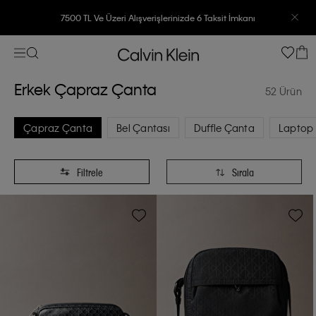
7500 TL Ve Üzeri Alışverişlerinizde 6 Taksit İmkanı
Erkek Çapraz Çanta
52 Ürün
Çapraz Çanta
Bel Çantası
Duffle Çanta
Laptop 
Filtrele
Sırala