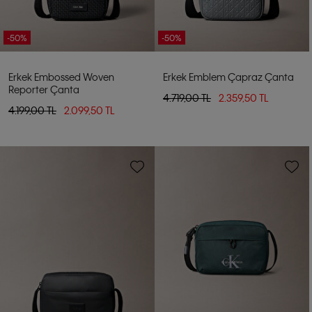
-50%
-50%
Erkek Embossed Woven
Erkek Emblem Çapraz Çanta
Reporter Çanta
4.719,00 TL
2.359,50 TL
4.199,00 TL
2.099,50 TL