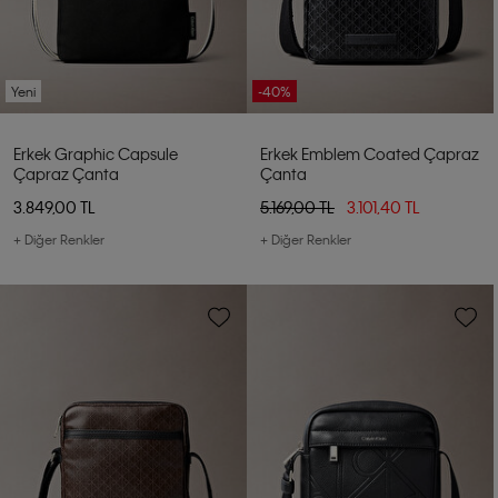
Yeni
-40%
Erkek Graphic Capsule
Erkek Emblem Coated Çapraz
Çapraz Çanta
Çanta
3.849,00 TL
5.169,00 TL
3.101,40 TL
+ Diğer Renkler
+ Diğer Renkler