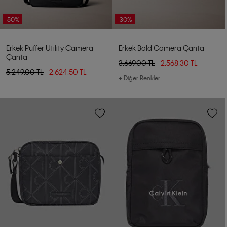
-50%
-30%
Erkek Puffer Utility Camera
Erkek Bold Camera Çanta
Çanta
3.669,00 TL
2.568,30 TL
5.249,00 TL
2.624,50 TL
+ Diğer Renkler