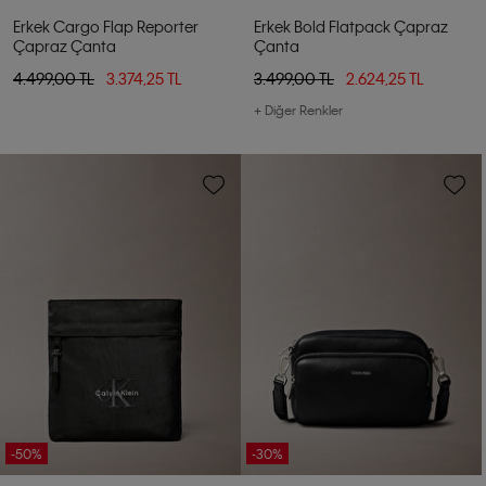
Erkek Cargo Flap Reporter
Erkek Bold Flatpack Çapraz
Çapraz Çanta
Çanta
4.499,00 TL
3.374,25 TL
3.499,00 TL
2.624,25 TL
+ Diğer Renkler
-50%
-30%