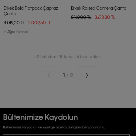
Erkek Bold Flatpack Çapraz
Erkek Raised Camera Çanta
Çanta
5.169,00 TL
3.618,30 TL
4.019,00 TL
2.009,50 TL
+ Diğer Renkler
52 üründen 48 tanesini incelediniz
1
/
2
Bültenimize Kaydolun
Bültenimize kaydolun ve üyeliğe özel avantajlardan yararlanın.