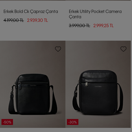
Erkek Bold Ck Çapraz Çanta
Erkek Utility Pocket Camera
Çanta
4.199,00 TL
2.939,30 TL
3.999,00 TL
2.999,25 TL
-50%
-30%