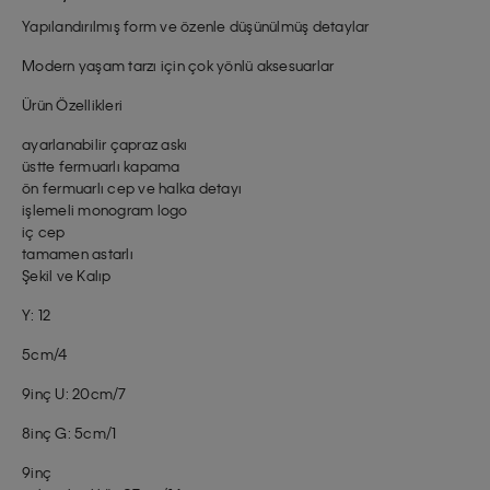
Yapılandırılmış form ve özenle düşünülmüş detaylar
Modern yaşam tarzı için çok yönlü aksesuarlar
Ürün Özellikleri
ayarlanabilir çapraz askı
üstte fermuarlı kapama
ön fermuarlı cep ve halka detayı
işlemeli monogram logo
iç cep
tamamen astarlı
Şekil ve Kalıp
Y: 12
5cm/4
9inç U: 20cm/7
8inç G: 5cm/1
9inç