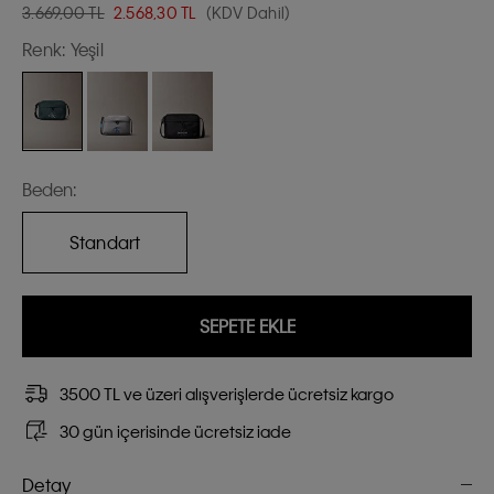
3.669,00 TL
2.568,30
TL
(KDV Dahil)
Renk:
Yeşil
Beden:
Standart
SEPETE EKLE
3500 TL ve üzeri alışverişlerde ücretsiz kargo
30 gün içerisinde ücretsiz iade
Detay