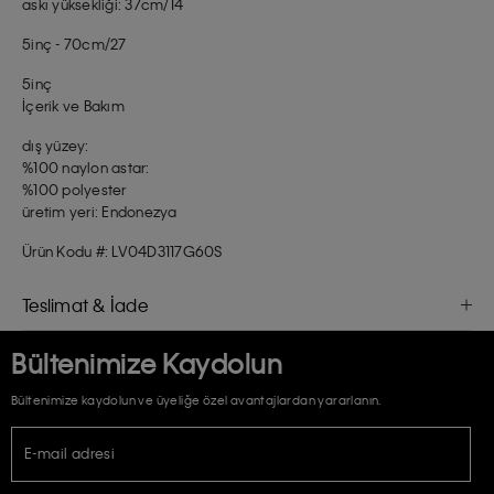
askı yüksekliği: 37cm/14
5inç - 70cm/27
5inç
İçerik ve Bakım
dış yüzey:
%100 naylon astar:
%100 polyester
üretim yeri: Endonezya
Ürün Kodu #: LV04D3117G60S
Teslimat & İade
Bültenimize Kaydolun
Bültenimize kaydolun ve üyeliğe özel avantajlardan yararlanın.
E-mail adresi