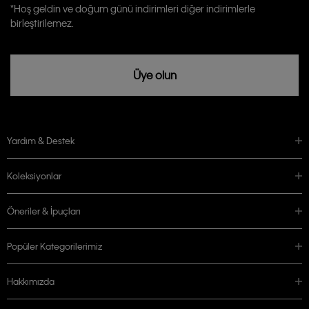
Calvin Klein tarafından kişisel verilerimin yurtdışına aktarılmasına açık
*Hoş geldin ve doğum günü indirimleri diğer indirimlerle
rızam vardır
birleştirilemez.
Üye olun
Yardım & Destek
Koleksiyonlar
Öneriler & İpuçları
Popüler Kategorilerimiz
Hakkımızda