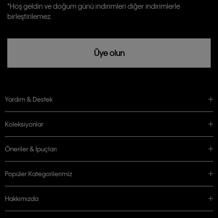
Calvin Klein tarafından kişisel verilerimin yurtdışına aktarılmasına açık
*Hoş geldin ve doğum günü indirimleri diğer indirimlerle
rızam vardır
birleştirilemez.
Üye olun
Yardım & Destek
Koleksiyonlar
Öneriler & İpuçları
Popüler Kategorilerimiz
Hakkımızda